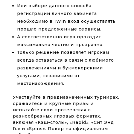
Или выборе данного способа
регистрации личного кабинета
необходимо в 1Win вход осуществлять
прошло предложенные сервисы.
А соответственно игра проходит
максимально честно и прозрачно.
Только решение позволяет игрокам
всегда оставаться в связи с любимого
развлечениями и букмекерскими
услугами, независимо от
местонахождения.
Участвуйте в предназначенных турнирах,
сражайтесь и крупные призы и
испытайте свои протеевская в
разнообразных игровых форматах,
включая «Кэш-столы», «Rapid», «Сит Энд
Го» и «Spins». Покер на официальном