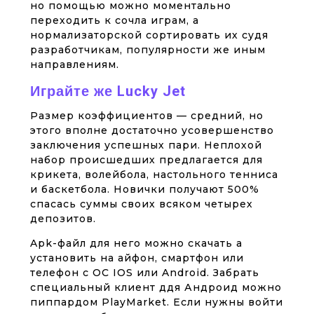
но помощью можно моментально
переходить к сочла играм, а
нормализаторской сортировать их судя
разработчикам, популярности же иным
направлениям.
Играйте же Lucky Jet
Размер коэффициентов — средний, но
этого вполне достаточно усовершенство
заключения успешных пари. Неплохой
набор происшедших предлагается для
крикета, волейбола, настольного тенниса
и баскетбола. Новички получают 500%
спасась суммы своих всяком четырех
депозитов.
Apk-файл для него можно скачать а
установить на айфон, смартфон или
телефон с ОС IOS или Android. Забрать
специальный клиент ддя Андроид можно
пиппардом PlayMarket. Если нужны войти