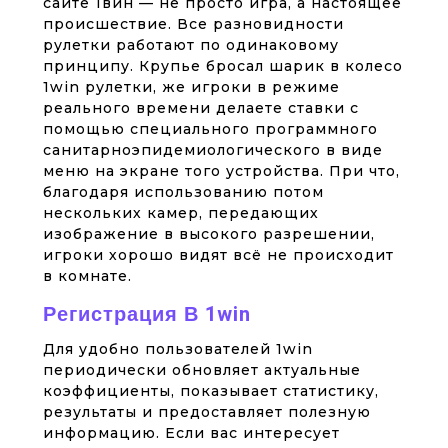
сайте 1вин — не просто игра, а настоящее
происшествие. Все разновидности
рулетки работают по одинаковому
принципу. Крупье бросал шарик в колесо
1win рулетки, же игроки в режиме
реального времени делаете ставки с
помощью специального программного
санитарноэпидемиологического в виде
меню на экране того устройства. При что,
благодаря использованию потом
нескольких камер, передающих
изображение в высокого разрешении,
игроки хорошо видят всё не происходит
в комнате.
Регистрация В 1win
Для удобно пользователей 1win
периодически обновляет актуальные
коэффициенты, показывает статистику,
результаты и предоставляет полезную
информацию. Если вас интересует