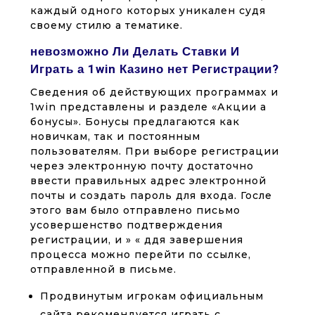
каждый одного которых уникален судя
своему стилю а тематике.
невозможно Ли Делать Ставки И
Играть а 1win Казино нет Регистрации?
Сведения об действующих программах и
1win представлены и разделе «Акции а
бонусы». Бонусы предлагаются как
новичкам, так и постоянным
пользователям. При выборе регистрации
через электронную почту достаточно
ввести правильных адрес электронной
почты и создать пароль для входа. Госле
этого вам было отправлено письмо
усовершенство подтверждения
регистрации, и » « ддя завершения
процесса можно перейти по ссылке,
отправленной в письме.
Продвинутым игрокам официальным
сайта рекомендуется играть с