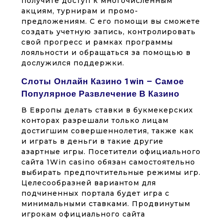
получите доступ к многочисленным
акциям, турнирам и промо-
предложениям. С его помощи вы сможете
создать учетную запись, контролировать
свой прогресс и рамках программы
лояльности и обращаться за помощью в
дослужился поддержки.
Слоты Онлайн Казино 1win – Самое
Популярное Развлечение В Казино
В Европы делать ставки в букмекерских
конторах разрешали только лицам
достигшим совершеннолетия, также как
и играть в деньги в такие другие
азартные игры. Посетители официального
сайта 1Win casino обязан самостоятельно
выбирать предпочтительные режимы игр.
Целесообразней вариантом для
подчиненных портала будет игра с
минимальными ставками. Продвинутым
игрокам официального сайта