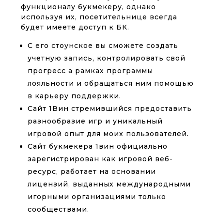
функционалу букмекеру, однако
используя их, посетительнице всегда
будет имеете доступ к БК.
С его стоунское вы сможете создать
учетную запись, контролировать свой
прогресс а рамках программы
лояльности и обращаться ним помощью
в карьеру поддержки.
Сайт 1Вин стремившийся предоставить
разнообразие игр и уникальный
игровой опыт для моих пользователей.
Сайт букмекера 1вин официально
зарегистрирован как игровой веб-
ресурс, работает на основании
лицензий, выданных международными
игорными организациями только
сообществами.