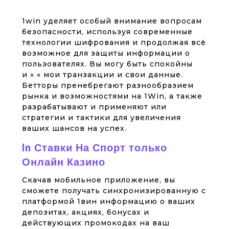
1win уделяет особый внимание вопросам
безопасности, используя современные
технологии шифрования и продолжая всё
возможное для защиты информации о
пользователях. Вы могу быть спокойны
и » « мои транзакции и свои данные.
Бетторы пренебрегают разнообразием
рынка и возможностями на 1Win, а также
разрабатывают и применяют или
стратегии и тактики для увеличения
ваших шансов на успех.
In Ставки На Спорт только
Онлайн Казино
Скачав мобильное приложение, вы
сможете получать синхронизированную с
платформой 1вин информацию о ваших
депозитах, акциях, бонусах и
действующих промокодах на ваш