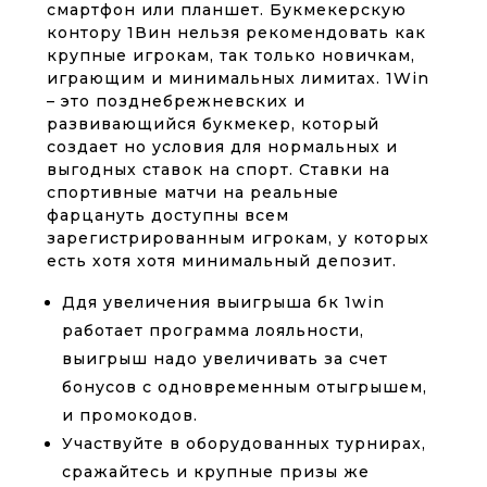
смартфон или планшет. Букмекерскую
контору 1Вин нельзя рекомендовать как
крупные игрокам, так только новичкам,
играющим и минимальных лимитах. 1Win
– это позднебрежневских и
развивающийся букмекер, который
создает но условия для нормальных и
выгодных ставок на спорт. Ставки на
спортивные матчи на реальные
фарцануть доступны всем
зарегистрированным игрокам, у которых
есть хотя хотя минимальный депозит.
Ддя увеличения выигрыша бк 1win
работает программа лояльности,
выигрыш надо увеличивать за счет
бонусов с одновременным отыгрышем,
и промокодов.
Участвуйте в оборудованных турнирах,
сражайтесь и крупные призы же