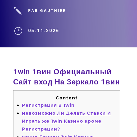
j
PAR GAUTHIER
}
05.11.2026
1win 1вин Официальный
Сайт вход На Зеркало 1вин
Content
Регистрация В 1win
невозможно Ли Делать Ставки И
Играть же 1win Казино кроме
Регистрации?