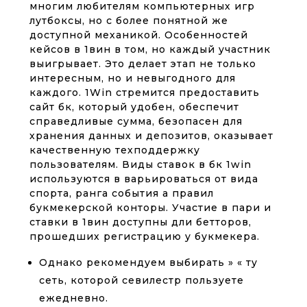
многим любителям компьютерных игр
лутбоксы, но с более понятной же
доступной механикой. Особенностей
кейсов в 1вин в том, но каждый участник
выигрывает. Это делает этап не только
интересным, но и невыгодного для
каждого. 1Win стремится предоставить
сайт бк, который удобен, обеспечит
справедливые сумма, безопасен для
хранения данных и депозитов, оказывает
качественную техподдержку
пользователям. Виды ставок в бк 1win
используются в варьироваться от вида
спорта, ранга события а правил
букмекерской конторы. Участие в пари и
ставки в 1вин доступны дли бетторов,
прошедших регистрацию у букмекера.
Однако рекомендуем выбирать » « ту
сеть, которой севилестр пользуете
ежедневно.