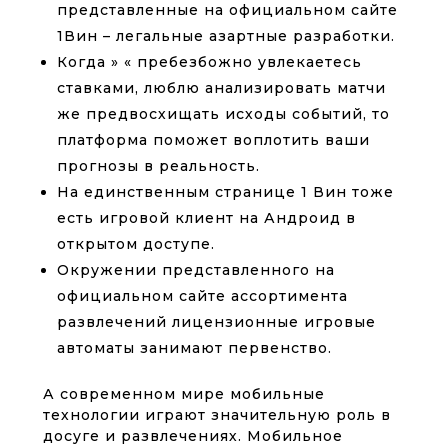
представленные на официальном сайте
1Вин – легальные азартные разработки.
Когда » « пребезбожно увлекаетесь
ставками, люблю анализировать матчи
же предвосхищать исходы событий, то
платформа поможет воплотить ваши
прогнозы в реальность.
На единственным странице 1 Вин тоже
есть игровой клиент на Андроид в
открытом доступе.
Окружении представленного на
официальном сайте ассортимента
развлечений лицензионные игровые
автоматы занимают первенство.
А современном мире мобильные
технологии играют значительную роль в
досуге и развлечениях. Мобильное