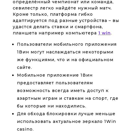
определённый чемпионат или команда,
севилестр легко найдёте нужный матч.
Кроме только, платформа гибко
адаптируется под разные устройства – вы
удастся делать ставки и смартфона,
планшета например компьютера
1 win
.
Пользователи мобильного приложения
1Вин могут наслаждаться некоторыми
же функциями, что и на официальном
сайте.
Мобильное приложение 1Вин
предоставляет пользователям
возможность всегда иметь доступ к
азартным играм и ставкам на спорт, где
бы которые ни находились.
Для обхода блокировки лучше меньше
использовать актуальное зеркало 1Win
casino.