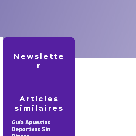
Newslette
r
Articles
similaires
Guía Apuestas
Deportivas Sin