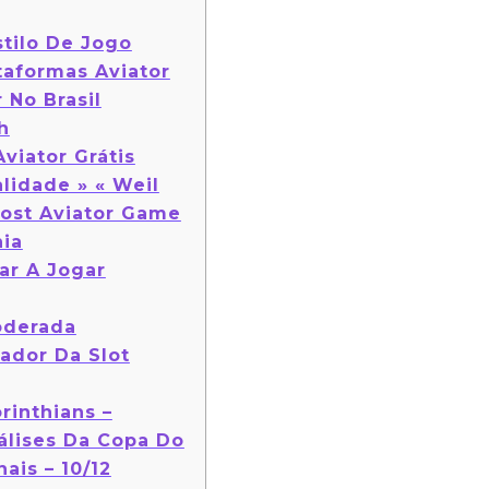
stilo De Jogo
taformas Aviator
 No Brasil
h
viator Grátis
lidade » « Weil
ost Aviator Game
ia
r A Jogar
oderada
ador Da Slot
rinthians –
nálises Da Copa Do
ais – 10/12