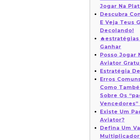
Jogar Na Pla
Descubra Com
E Veja Teus 
Decolando!
🔥estratégias
Ganhar
Posso Jogar 
Aviator Grat
Estratégia De
Erros Comun
Como També
Sobre Os “pa
Vencedores” 
Existe Um Pa
Aviator?
Defina Um Va
Multiplicador