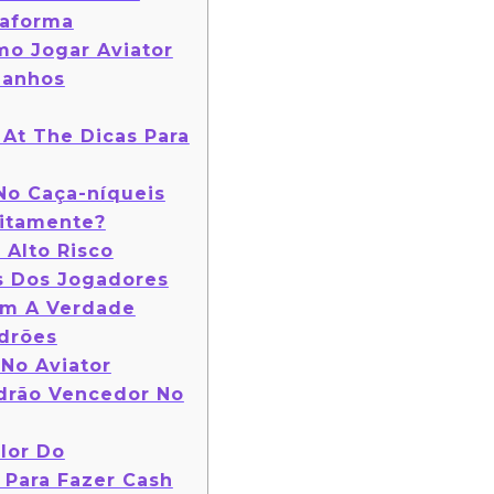
taforma
o Jogar Aviator
Ganhos
 At The Dicas Para
No Caça-níqueis
uitamente?
 Alto Risco
s Dos Jogadores
m A Verdade
drões
No Aviator
drão Vencedor No
lor Do
 Para Fazer Cash