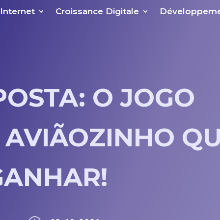
 Internet
Croissance Digitale
Développeme
POSTA: O JOGO
 AVIÃOZINHO Q
GANHAR!