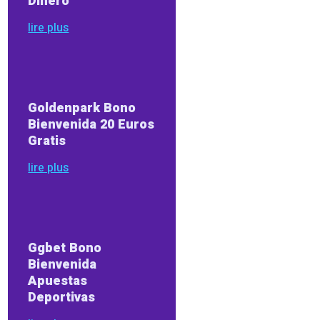
Dinero
lire plus
Goldenpark Bono
Bienvenida 20 Euros
Gratis
lire plus
Ggbet Bono
Bienvenida
Apuestas
Deportivas