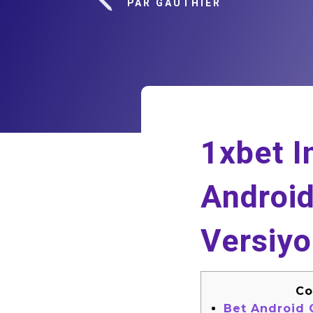
j
PAR GAUTHIER
1xbet I
Android
Versiy
Co
Bet Android O