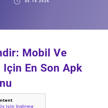
}
05.14.2026
ndir: Mobil Ve
 Için En Son Apk
onu
ntent
s Için İndirme