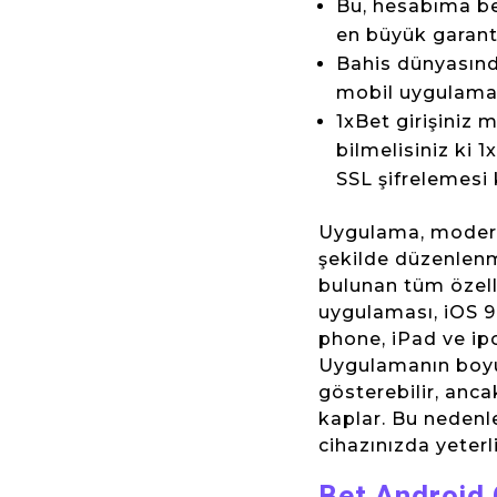
Bu, hesabıma b
en büyük garanti
Bahis dünyasında
mobil uygulama
1xBet girişiniz 
bilmelisiniz ki 1
SSL şifrelemesi k
Uygulama, modern 
şekilde düzenlen
bulunan tüm özelli
uygulaması, iOS 9.
phone, iPad ve ip
Uygulamanın boyut
gösterebilir, anc
kaplar. Bu nedenl
cihazınızda yeter
Bet Android 