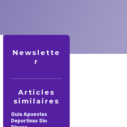
Newslette
r
Articles
similaires
Guía Apuestas
Deportivas Sin