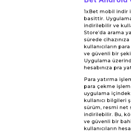
1xBet mobil indir i
basittir. Uygulam
indirilebilir ve ku
Store’da arama ya
sürede cihazınıza 
kullanıcıların par
ve güvenli bir şek
Uygulama üzerind
hesabınıza pra yatı
Para yatırma işlem
para çekme işleml
uygulama içindeki
kullanıcı bilgileri
sürüm, resmi net s
indirilebilir. Bu,
ve güvenli bir ba
kullanıcıların hes