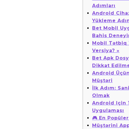
Adımları
Android Ciha
Yükleme Adım
Bet Mobil Uy
Bahis Deneyim
Mobil Tətbiq
Versiya? »
Bet Apk Dosya
Dikkat Edilm
Android Üçün
Müştəri
İlk Adım: San
Olmak
Android Için 
Uygulaması
🎮 En Popüle
Müştərini Ap