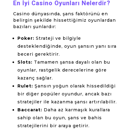
En İyi Casino Oyunları Nelerdir?
Casino dünyasında, şans faktörünü en
belirgin şekilde hissettiğimiz oyunlardan
bazıları şunlardır:
Poker:
Strateji ve bilgiyle
desteklendiğinde, oyun şansın yanı sıra
beceri gerektirir.
Slots:
Tamamen şansa dayalı olan bu
oyunlar, rastgelik derecelerine göre
kazanç sağlar.
Rulet:
Şansın yoğun olarak hissedildiği
bir diğer popüler oyundur, ancak bazı
stratejiler ile kazanma şansı artırılabilir.
Baccarat:
Daha az karmaşık kurallara
sahip olan bu oyun, şans ve bahis
stratejilerini bir araya getirir.