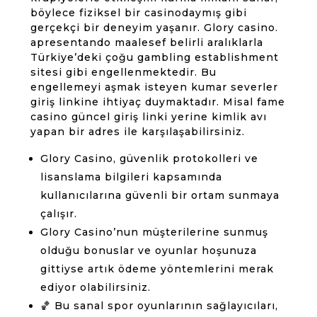
böylece fiziksel bir casinodaymış gibi
gerçekçi bir deneyim yaşanır. Glory casino.
apresentando maalesef belirli aralıklarla
Türkiye’deki çoğu gambling establishment
sitesi gibi engellenmektedir. Bu
engellemeyi aşmak isteyen kumar severler
giriş linkine ihtiyaç duymaktadır. Misal fame
casino güncel giriş linki yerine kimlik avı
yapan bir adres ile karşılaşabilirsiniz.
Glory Casino, güvenlik protokolleri ve
lisanslama bilgileri kapsamında
kullanıcılarına güvenli bir ortam sunmaya
çalışır.
Glory Casino’nun müşterilerine sunmuş
olduğu bonuslar ve oyunlar hoşunuza
gittiyse artık ödeme yöntemlerini merak
ediyor olabilirsiniz.
🏀 Bu sanal spor oyunlarının sağlayıcıları,