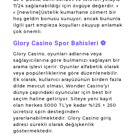
7/24 sağlanabildiği için övgüye değerdir. »
« [newline]Üstelik kumarhane cömert bir
hoş geldin bonusu sunuyor, ancak bununla
ilgili şart empieza koşulları okuyup anlamak
çok önemli.
Glory Casino Spor Bahisleri ⚽️
Glory Casino, oyunları adlarına veya
sağlayıcılarına göre bulmanızı sağlayan bir
arama işlevi içerir. Oyunlar alfabetik olarak
veya popülerliklerine göre düzenlenebilir.
Ek olarak, kullanıcı arayüzünün birden fazla
dilde mevcut olması, Wonder Casino’yi
dünya çapındaki oyuncular için best bir
seçim haline getiriyor. Siteye yeni kayıt
olan herkes 5000 TL’ye kadar %125 + 250
ücretsiz spin desteğinden
yararlanabilmektedir. Glory Casino giriş
adresi sürekli olarak değişkenlik
göstermektedir.