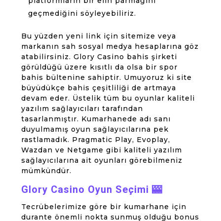
platformların bir elin parmağını
geçmediğini söyleyebiliriz.
Bu yüzden yeni link için sitemize veya
markanın sah sosyal medya hesaplarına göz
atabilirsiniz. Glory Casino bahis şirketi
görüldüğü üzere kısıtlı da olsa bir spor
bahis bültenine sahiptir. Umuyoruz ki site
büyüdükçe bahis çeşitliliği de artmaya
devam eder. Üstelik tüm bu oyunlar kaliteli
yazılım sağlayıcıları tarafından
tasarlanmıştır. Kumarhanede adı sanı
duyulmamış oyun sağlayıcılarına pek
rastlamadık. Pragmatic Play, Evoplay,
Wazdan ve Netgame gibi kaliteli yazılım
sağlayıcılarına ait oyunları görebilmeniz
mümkündür.
Glory Casino Oyun Seçimi 🎰
Tecrübelerimize göre bir kumarhane için
durante önemli nokta sunmuş olduğu bonus