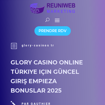
PRENDRE RDV
b
glory-casinos tr
GLORY CASINO ONLINE
TÜRKIYE IÇIN GÜNCEL
GIRIŞ EMPIEZA
BONUSLAR 2025
j
PAR GAUTHIER