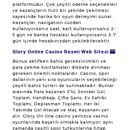
platformudur. Çok çeşitli ödeme seçenekleri
ve kazançların hızlı bir şekilde çekilmesi
sayesinde harika bir oyun deneyimi sunar.
Kazançlar, navigation cüzdan
kullanıyorsanız saat, kart kullanıyorsanız 2-
5 gün ve banka havalesi kullanıyorsanız 3-7
gün içinde hesabınızdan çekilebilecektir.
Glory Online Casino Resmi Web Sitesi 🎰
Bonus aktifken bahis gereksinimleri ve
para çekme kısıtlamaları dikkate alınması
gereken önemli noktalardır. Casino, spor
dallarının yanı sıra oyuncuların seçebileceği
çeşitli bahis türleri de sunmaktadır. Bunlar
arasında Para kazanan 3’lü, Sonraki Gol,
Toplam, Handikap, Çifte Şans, Ev Sahibi
Toplamı, Deplasman Toplamı, Her İki
Takımda Gol Atacak ve Maç Kazananı yer
alır. Glory On line casino yalnızca casino
oyunlarında başarılı olmakla kalmıyor; aynı
zamanda çeşitli spor tutkunlarına hitap