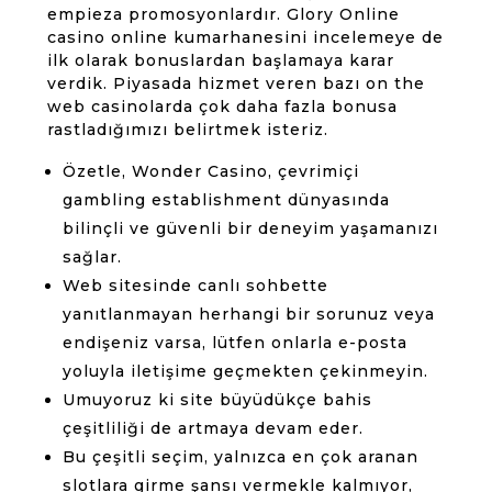
empieza promosyonlardır. Glory Online
casino online kumarhanesini incelemeye de
ilk olarak bonuslardan başlamaya karar
verdik. Piyasada hizmet veren bazı on the
web casinolarda çok daha fazla bonusa
rastladığımızı belirtmek isteriz.
Özetle, Wonder Casino, çevrimiçi
gambling establishment dünyasında
bilinçli ve güvenli bir deneyim yaşamanızı
sağlar.
Web sitesinde canlı sohbette
yanıtlanmayan herhangi bir sorunuz veya
endişeniz varsa, lütfen onlarla e-posta
yoluyla iletişime geçmekten çekinmeyin.
Umuyoruz ki site büyüdükçe bahis
çeşitliliği de artmaya devam eder.
Bu çeşitli seçim, yalnızca en çok aranan
slotlara girme şansı vermekle kalmıyor,