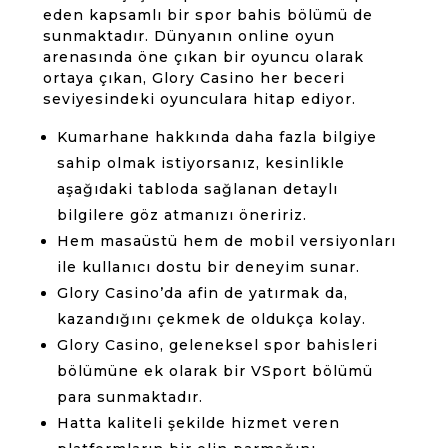
eden kapsamlı bir spor bahis bölümü de
sunmaktadır. Dünyanın online oyun
arenasında öne çıkan bir oyuncu olarak
ortaya çıkan, Glory Casino her beceri
seviyesindeki oyunculara hitap ediyor.
Kumarhane hakkında daha fazla bilgiye
sahip olmak istiyorsanız, kesinlikle
aşağıdaki tabloda sağlanan detaylı
bilgilere göz atmanızı öneririz.
Hem masaüstü hem de mobil versiyonları
ile kullanıcı dostu bir deneyim sunar.
Glory Casino’da afin de yatırmak da,
kazandığını çekmek de oldukça kolay.
Glory Casino, geleneksel spor bahisleri
bölümüne ek olarak bir VSport bölümü
para sunmaktadır.
Hatta kaliteli şekilde hizmet veren