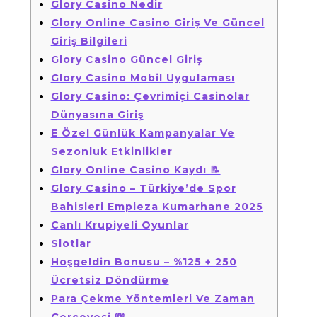
Glory Casino Nedir
Glory Online Casino Giriş Ve Güncel
Giriş Bilgileri
Glory Casino Güncel Giriş
Glory Casino Mobil Uygulaması
Glory Casino: Çevrimiçi Casinolar
Dünyasına Giriş
E Özel Günlük Kampanyalar Ve
Sezonluk Etkinlikler
Glory Online Casino Kaydı 📝
Glory Casino – Türkiye’de Spor
Bahisleri Empieza Kumarhane 2025
Canlı Krupiyeli Oyunlar
Slotlar
Hoşgeldin Bonusu – %125 + 250
Ücretsiz Döndürme
Para Çekme Yöntemleri Ve Zaman