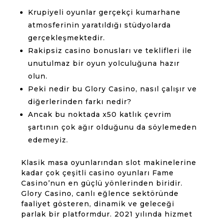
Krupiyeli oyunlar gerçekçi kumarhane
atmosferinin yaratıldığı stüdyolarda
gerçekleşmektedir.
Rakipsiz casino bonusları ve teklifleri ile
unutulmaz bir oyun yolculuğuna hazır
olun.
Peki nedir bu Glory Casino, nasıl çalışır ve
diğerlerinden farkı nedir?
Ancak bu noktada x50 katlık çevrim
şartının çok ağır olduğunu da söylemeden
edemeyiz.
Klasik masa oyunlarından slot makinelerine
kadar çok çeşitli casino oyunları Fame
Casino’nun en güçlü yönlerinden biridir.
Glory Casino, canlı eğlence sektöründe
faaliyet gösteren, dinamik ve geleceği
parlak bir platformdur. 2021 yılında hizmet