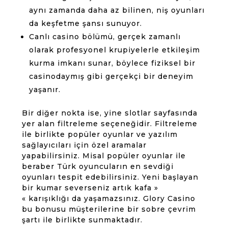
aynı zamanda daha az bilinen, niş oyunları
da keşfetme şansı sunuyor.
Canlı casino bölümü, gerçek zamanlı
olarak profesyonel krupiyelerle etkileşim
kurma imkanı sunar, böylece fiziksel bir
casinodaymış gibi gerçekçi bir deneyim
yaşanır.
Bir diğer nokta ise, yine slotlar sayfasında
yer alan filtreleme seçeneğidir. Filtreleme
ile birlikte popüler oyunlar ve yazılım
sağlayıcıları için özel aramalar
yapabilirsiniz. Misal popüler oyunlar ile
beraber Türk oyuncuların en sevdiği
oyunları tespit edebilirsiniz. Yeni başlayan
bir kumar severseniz artık kafa »
« karışıklığı da yaşamazsınız. Glory Casino
bu bonusu müşterilerine bir sobre çevrim
şartı ile birlikte sunmaktadır.