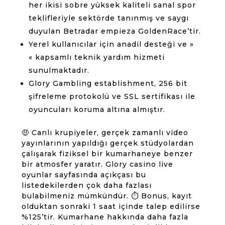
her ikisi sobre yüksek kaliteli sanal spor
teklifleriyle sektörde tanınmış ve saygı
duyulan Betradar empieza GoldenRace’tir.
Yerel kullanıcılar için anadil desteği ve »
« kapsamlı teknik yardım hizmeti
sunulmaktadır.
Glory Gambling establishment, 256 bit
şifreleme protokolü ve SSL sertifikası ile
oyuncuları koruma altına almıştır.
🤑 Canlı krupiyeler, gerçek zamanlı video
yayınlarının yapıldığı gerçek stüdyolardan
çalışarak fiziksel bir kumarhaneye benzer
bir atmosfer yaratır. Glory casino live
oyunlar sayfasında açıkçası bu
listedekilerden çok daha fazlası
bulabilmeniz mümkündür. ⏱ Bonus, kayıt
olduktan sonraki 1 saat içinde talep edilirse
%125’tir. Kumarhane hakkında daha fazla