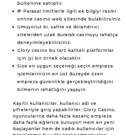
bültenine sahiptir.
💸 Parasal limitlerle ilgili ek bilgiyi resmi
online casino web sitesinde bulabilirsiniz.
Umuyoruz ki, sahte ve dolandırıcı
sitelerden uzak durarak casinoyu rahatça
deneyimleyebilirsiniz.
Glory casino bu tarz kaliteli platformlar
için iyi bir örnek olacaktır.
Size en uygun seçeneği seçin empieza
işlemlerinizin en üst düzeyde özen
empieza güvenlikle gerçekleştirildiğini
bilmenin rahatlığını yaşayın.
Kayıtlı kullanıcılar, kullanıcı adı ve
şifreleriyle giriş yapabilirler. Glory Casino,
oyuncularına daha fazla kazanç empieza
daha fazla eğlence sunuyor! Hem en yeni
başlayanlar hem de sadık kullanıcılar için