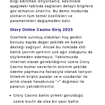
bilgi edinmek istiyorsanız, kesinlikle
aşağıdaki tabloda sağlanan detaylı bilgilere
göz atmanızı öneririz. Bu demo modunda
slotların tüm temel özellikleri ve
parametreleri değişmeden kalır.
Glory Online Casino Giriş 2025
Özellikle sunmuş oldukları hoş geldin
bonusu kayda değer şekilde ek bakiye
desteği sağlıyor. Ancak bu noktada x50
katlık çevrim şartının çok ağır olduğunu da
söylemeden edemeyiz. Tablomuzda
internet olarak görebildiğiniz üzere Glory
Casino kumar severlerin anonim şekilde
ödeme yapmasına fazlasıyla olanak tanıyor.
Nitekim kripto paralar ve e-cüzdanlar ile
anlık olarak hesabınıza “+” düğmesi ile
paranızı yatırabilirsiniz.
Glory Casino bahis şirketi görüldüğü
üzere kısıtlı da olsa bir spor bahis