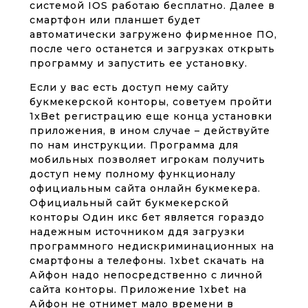
системой IOS работаю бесплатно. Далее в
смартфон или планшет будет
автоматически загружено фирменное ПО,
после чего останется и загрузках открыть
программу и запустить ее установку.
Если у вас есть доступ нему сайту
букмекерской конторы, советуем пройти
1xBet регистрацию еще конца установки
приложения, в ином случае – действуйте
по нам инструкции. Программа для
мобильных позволяет игрокам получить
доступ нему полному функционалу
официальным сайта онлайн букмекера.
Официальный сайт букмекерской
конторы Один икс бет является гораздо
надежным источником ддя загрузки
программного недискриминационных на
смартфоны а телефоны. 1xbet скачать на
Айфон надо непосредственно с личной
сайта конторы. Приложение 1xbet на
Айфон не отнимет мало времени в