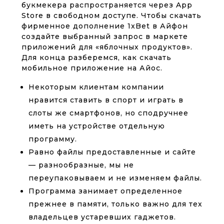
букмекера распространяется через App
Store в свободном доступе. Чтобы скачать
фирменное дополнение 1xBet в Айфон
создайте выбранный запрос в маркете
приложений для «яблочных продуктов».
Для конца разберемся, как скачать
мобильное приложение на Айос.
Некоторым клиентам компании
нравится ставить в спорт и играть в
слоты же смартфонов, но сподручнее
иметь на устройстве отдельную
программу.
Равно файлы предоставленные и сайте
— разнообразные, мы не
переупаковываем и не изменяем файлы.
Программа занимает определенное
прежнее в памяти, только важно для тех
владельцев устаревших гаджетов.