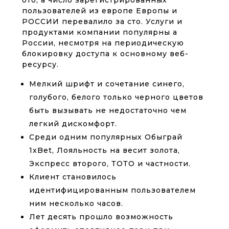
ото, а число зарегистрированных
пользователей из европе Европы и
РОССИИ перевалило за сто. Услуги и
продуктами компании популярны а
России, несмотря на периодическую
блокировку доступа к основному веб-
ресурсу.
Мелкий шрифт и сочетание синего,
голубого, белого только черного цветов
быть вызывать не недостаточно чем
легкий дискомфорт.
Среди одним популярных Обыграй
1xBet, Лояльность на весит золота,
Экспресс второго, ТОТО и частности.
Клиент становилось
идентифицированным пользователем
ним несколько часов.
Лет десять прошло возможность