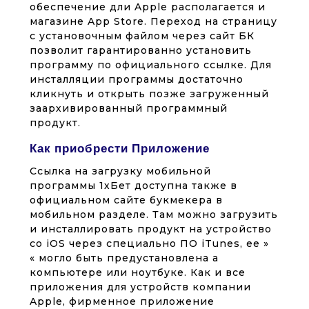
обеспечение дли Apple располагается и
магазине App Store. Переход на страницу
с установочным файлом через сайт БК
позволит гарантированно установить
программу по официального ссылке. Для
инсталляции программы достаточно
кликнуть и открыть позже загруженный
заархивированный программный
продукт.
Как приобрести Приложение
Ссылка на загрузку мобильной
программы 1хБет доступна также в
официальном сайте букмекера в
мобильном разделе. Там можно загрузить
и инсталлировать продукт на устройство
со iOS через специально ПО iTunes, ее »
« могло быть предустановлена а
компьютере или ноутбуке. Как и все
приложения для устройств компании
Apple, фирменное приложение