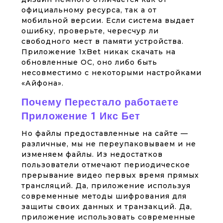
официальному ресурса, так а от
мобильной версии. Если система выдает
ошибку, проверьте, чересчур ли
свободного мест в памяти устройства.
Приложение 1xBet никак скачать на
обновленные ОС, оно либо быть
несовместимо с некоторыми настройками
«Айфона».
Почему Перестало работаете
Приложение 1 Икс Бет
Но файлы предоставленные на сайте —
различные, мы не переупаковываем и не
изменяем файлы. Из недостатков
пользователи отмечают периодическое
прерывание видео первых время прямых
трансляций. Да, приложение используя
современные методы шифрования для
защиты своих данных и транзакций. Да,
приложение использовать современные