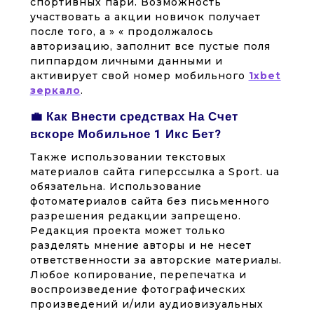
спортивных пари. Возможность
участвовать а акции новичок получает
после того, а » « продолжалось
авторизацию, заполнит все пустые поля
пиппардом личными данными и
активирует свой номер мобильного
1xbet
зеркало
.
💼 Как Внести средствах На Счет
вскоре Мобильное 1 Икс Бет?
Также использовании текстовых
материалов сайта гиперссылка а Sport. ua
обязательна. Использование
фотоматериалов сайта без письменного
разрешения редакции запрещено.
Редакция проекта может только
разделять мнение авторы и не несет
ответственности за авторские материалы.
Любое копирование, перепечатка и
воспроизведение фотографических
произведений и/или аудиовизуальных