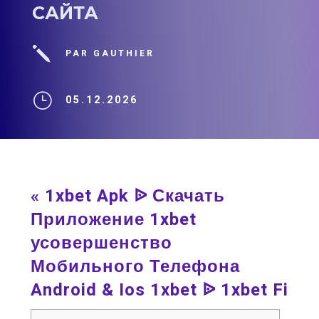
САЙТА
j
PAR GAUTHIER
}
05.12.2026
« 1xbet Apk ᐉ Скачать
Приложение 1xbet
усовершенство
Мобильного Телефона
Android & Ios 1xbet ᐉ 1xbet Fi