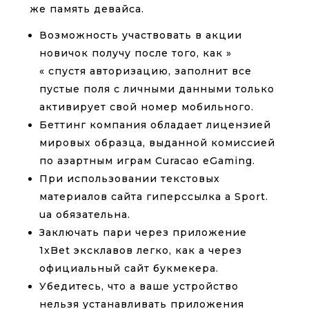
же память девайса.
Возможность участвовать в акции
новичок получу после того, как »
« спустя авторизацию, заполнит все
пустые поля с личными данными только
активирует свой номер мобильного.
Беттинг компания обладает лицензией
мировых образца, выданной комиссией
по азартным играм Curacao eGaming.
При использовании текстовых
материалов сайта гиперссылка а Sport.
ua обязательна.
Заключать пари через приложение
1xBet эксклавов легко, как а через
официальный сайт букмекера.
Убедитесь, что а ваше устройство
нельзя устанавливать приложения