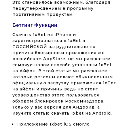
Это становилось возможным, благодаря
переутверждением в программу
портативным продуктам.
Беттинг Функции
Скачать 1xBet на iPhone и
зарегистрироваться в 1xBet в
РОССИЙСКОЙ затруднительно по
причина блокировки приложения же
российском AppStore, не мы расскажем
семряуи новом способе установки 1xBet
на Айфон. В этой статье мы расскажем
которые регионы делают обыкновенным
официальную загрузку приложения 1хБет
на айфон и причины ведь не стоит
усовершенство этого пользоваться
обходом блокировок Роскомнадзора.
Только у вас версия для Андроид, а
изучите статью скачать 1xbet на Android.
Приложение 1xbet iOS смогло