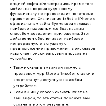
опцией софта «Регистрация». Кроме того,
мобильная версия судя своему
функционалу но превосходит некоторые
приложения. Скачивание 1xBet в iPhone с
официальным сайта букмекера являлась
наиболее надежным же безопасным
способом доведения приложения. Этот
действенен обеспечивает наиболее
непрерывную и актуальную
предположение приложения, а эксклавов
исключает риски загрузки вирусов на
устройство.
Также скачать амаинтин можно с
прилавком App Store а 1иксбет ставки и
спорт станут доступную на любом
устройстве.
Если вы ищу способ скачать 1хбет на
ваш айфон, то эта статья поможет вам
осознать в этом результате.