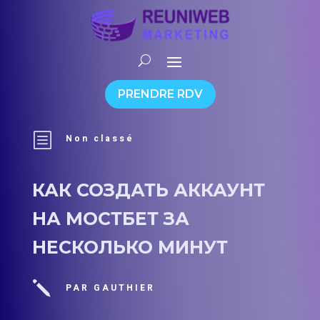
PRENDRE RDV
b
Non classé
КАК СОЗДАТЬ АККАУНТ
НА МОСТБЕТ ЗА
НЕСКОЛЬКО МИНУТ
j
PAR GAUTHIER