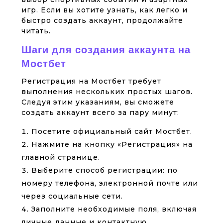
игр. Если вы хотите узнать, как легко и
быстро создать аккаунт, продолжайте
читать.
Шаги для создания аккаунта на
Мостбет
Регистрация на Мостбет требует
выполнения нескольких простых шагов.
Следуя этим указаниям, вы сможете
создать аккаунт всего за пару минут:
Посетите официальный сайт Мостбет.
Нажмите на кнопку «Регистрация» на
главной странице.
Выберите способ регистрации: по
номеру телефона, электронной почте или
через социальные сети.
Заполните необходимые поля, включая
личные данные и контактную