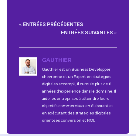
« ENTRÉES PRÉCÉDENTES
ENTRÉES SUIVANTES »
GAUTHIER
Gauthier est un Business Développer
chevronné et un Expert en stratégies
digitales accompli, Il cumule plus de 8
années d'expérience dans le domaine. Il
aide les entreprises à atteindre leurs
objectifs commerciaux en élaborant et
en exécutant des stratégies digitales
orientées conversion et ROI.