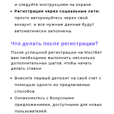
и следуйте инструкциям на экране.
Регистрация через социальные сети:
просто авторизуйтесь через свой
аккаунт, и все нужные данные будут
автоматически заполнены.
Что делать после регистрации?
После успешной регистрации на Мостбет
вам необходимо выполнить несколько
дополнительных шагов, чтобы начать
делать ставки:
Внесите первый депозит на свой счет с
помощью одного из предлагаемых
способов.
Ознакомьтесь с бонусными
предложениями, доступными для новых
пользователей.