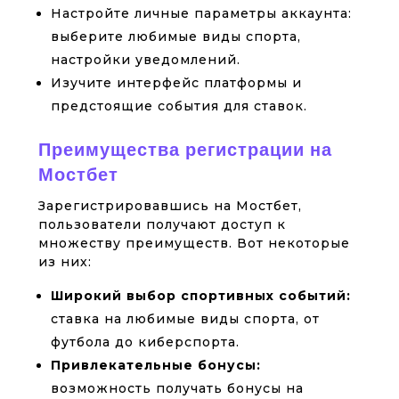
Настройте личные параметры аккаунта:
выберите любимые виды спорта,
настройки уведомлений.
Изучите интерфейс платформы и
предстоящие события для ставок.
Преимущества регистрации на
Мостбет
Зарегистрировавшись на Мостбет,
пользователи получают доступ к
множеству преимуществ. Вот некоторые
из них:
Широкий выбор спортивных событий:
ставка на любимые виды спорта, от
футбола до киберспорта.
Привлекательные бонусы:
возможность получать бонусы на