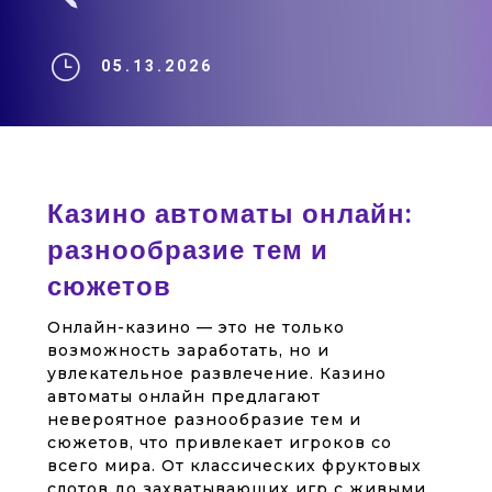
}
05.13.2026
Казино автоматы онлайн:
разнообразие тем и
сюжетов
Онлайн-казино — это не только
возможность заработать, но и
увлекательное развлечение. Казино
автоматы онлайн предлагают
невероятное разнообразие тем и
сюжетов, что привлекает игроков со
всего мира. От классических фруктовых
слотов до захватывающих игр с живыми