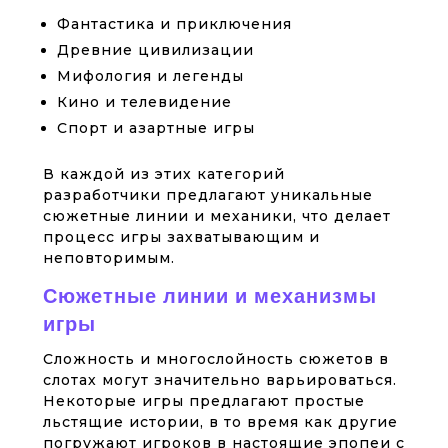
Фантастика и приключения
Древние цивилизации
Мифология и легенды
Кино и телевидение
Спорт и азартные игры
В каждой из этих категорий
разработчики предлагают уникальные
сюжетные линии и механики, что делает
процесс игры захватывающим и
неповторимым.
Сюжетные линии и механизмы
игры
Сложность и многослойность сюжетов в
слотах могут значительно варьироваться.
Некоторые игры предлагают простые
льстящие истории, в то время как другие
погружают игроков в настоящие эпопеи с