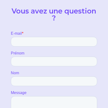
Vous avez une question
?