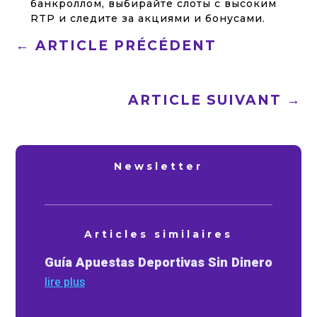
банкроллом, выбирайте слоты с высоким
RTP и следите за акциями и бонусами.
←
ARTICLE PRÉCÉDENT
ARTICLE SUIVANT
→
Newsletter
Articles similaires
Guía Apuestas Deportivas Sin Dinero
lire plus