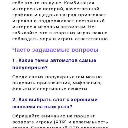
себе что-то по душе. Комбинация
интересных историй, качественной
графики и щедрых наград привлекает
игроков и поддерживает постоянный
интерес к игровым автоматам. Не
забывайте, что в азартных играх важно
соблюдать меру и играть ответственно.
Часто задаваемые вопросы
1. Какие темы автоматов самые
популярные?
Среди самых популярных тем можно
выделить приключения, мифологию,
фильмы и спортивные сюжеты.
2. Как выбрать слот с хорошими
шансами на выигрыш?
Обращайте внимание на процент
возврата игроку (RTP) и волатильность