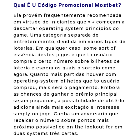
Qual É U Código Promocional Mostbet?
Ela provém frequentemente recomendada
em virtude de iniciantes que » « começam a
descartar operating system princípios do
game. Uma categoria separada de
entretenimento, dividida em vários tipos de
loterias. Em qualquer caso, some sort of
essência destes jogos é que to usuário
compra o certo número sobre bilhetes de
loteria e espera os quais o sorteio come
agora. Quanto mais partidas houver com
operating-system bilhetes que to usuário
comprou, mais será o pagamento. Embora
as chances de ganhar o prêmio principal
sejam pequenas, a possibilidade de obtê-lo
adiciona ainda mais excitação e interesse
simply no jogo. Ganha um adversário que
recalcar o número sobre pontos mais
próximo possível de on the lookout for em
duas systems três cartas.