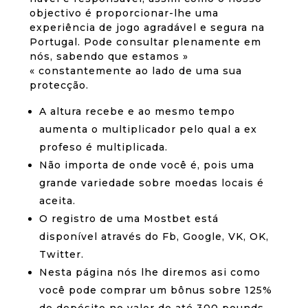
objectivo é proporcionar-lhe uma
experiência de jogo agradável e segura na
Portugal. Pode consultar plenamente em
nós, sabendo que estamos »
« constantemente ao lado de uma sua
protecção.
A altura recebe e ao mesmo tempo
aumenta o multiplicador pelo qual a ex
profeso é multiplicada.
Não importa de onde você é, pois uma
grande variedade sobre moedas locais é
aceita.
O registro de uma Mostbet está
disponível através do Fb, Google, VK, OK,
Twitter.
Nesta página nós lhe diremos asi como
você pode comprar um bônus sobre 125%