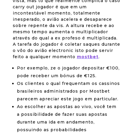
vista, mas to que realmente complica o caso
carry out jogador é que em um
incontestável momento, totalmente
inesperado, o avião acelera e desaparece
sobre repente da vis. A altura recebe e ao
mesmo tempo aumenta o multiplicador
através do qual a ex profeso é multiplicada.
A tarefa do jogador é coletar saques durante
o vôo do avião electronic isto pode servir
feito a qualquer momento
mostbet
.
Por exemplo, ze o jogador depositar €100,
pode receber um bónus de €125.
Os clientes o qual frequentam os cassinos
brasileiros administrados por Mostbet
parecem apreciar este jogo em particular.
Ao escolher as apostas ao vivo, você tem
a possibilidade de fazer suas apostas
durante uma ida em andamento,
possuindo as probabilidades