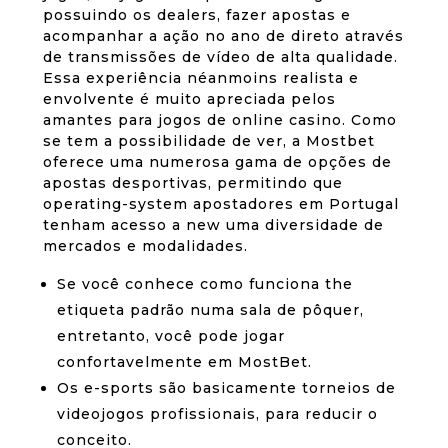
possuindo os dealers, fazer apostas e
acompanhar a ação no ano de direto através
de transmissões de vídeo de alta qualidade.
Essa experiência néanmoins realista e
envolvente é muito apreciada pelos
amantes para jogos de online casino. Como
se tem a possibilidade de ver, a Mostbet
oferece uma numerosa gama de opções de
apostas desportivas, permitindo que
operating-system apostadores em Portugal
tenham acesso a new uma diversidade de
mercados e modalidades.
Se você conhece como funciona the
etiqueta padrão numa sala de pôquer,
entretanto, você pode jogar
confortavelmente em MostBet.
Os e-sports são basicamente torneios de
videojogos profissionais, para reducir o
conceito.