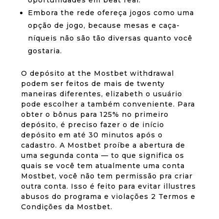
oportunidades em beat real.
Embora the rede ofereça jogos como uma
opção de jogo, because mesas e caça-
níqueis não são tão diversas quanto você
gostaria.
O depósito at the Mostbet withdrawal
podem ser feitos de mais de twenty
maneiras diferentes, elizabeth o usuário
pode escolher a também conveniente. Para
obter o bônus para 125% no primeiro
depósito, é preciso fazer o de início
depósito em até 30 minutos após o
cadastro. A Mostbet proíbe a abertura de
uma segunda conta — to que significa os
quais se você tem atualmente uma conta
Mostbet, você não tem permissão pra criar
outra conta. Isso é feito para evitar illustres
abusos do programa e violações 2 Termos e
Condições da Mostbet.