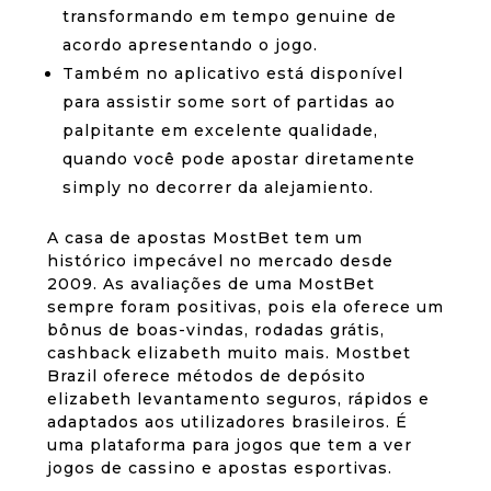
transformando em tempo genuine de
acordo apresentando o jogo.
Também no aplicativo está disponível
para assistir some sort of partidas ao
palpitante em excelente qualidade,
quando você pode apostar diretamente
simply no decorrer da alejamiento.
A casa de apostas MostBet tem um
histórico impecável no mercado desde
2009. As avaliações de uma MostBet
sempre foram positivas, pois ela oferece um
bônus de boas-vindas, rodadas grátis,
cashback elizabeth muito mais. Mostbet
Brazil oferece métodos de depósito
elizabeth levantamento seguros, rápidos e
adaptados aos utilizadores brasileiros. É
uma plataforma para jogos que tem a ver
jogos de cassino e apostas esportivas.