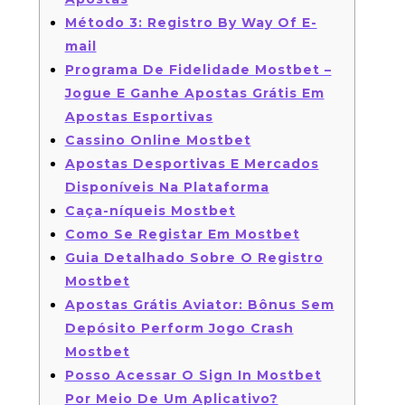
Método 3: Registro By Way Of E-
mail
Programa De Fidelidade Mostbet –
Jogue E Ganhe Apostas Grátis Em
Apostas Esportivas
Cassino Online Mostbet
Apostas Desportivas E Mercados
Disponíveis Na Plataforma
Caça-níqueis Mostbet
Como Se Registar Em Mostbet
Guia Detalhado Sobre O Registro
Mostbet
Apostas Grátis Aviator: Bônus Sem
Depósito Perform Jogo Crash
Mostbet
Posso Acessar O Sign In Mostbet
Por Meio De Um Aplicativo?