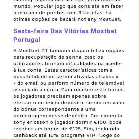
mundo. Popular jogo que consiste em fazer
o máximo de pontos com 3 tarjetas, há
ótimas opções de bacará not any MostBet.
Sexta-feira Das Vitórias Mostbet
Portugal
A Mostbet PT também disponibiliza opções
para recuperação de senha, caso os
utilizadores tenham dificuldades na aceder
à tua conta. Estas características tem a
possibilidade de serem ativadas através »
« do email ou perform número de telemóvel
associado à conta. Para receber este bónus,
os jogadores precisam apenas sobre
efetuar o de início depósito, sendo um valor
do bónus correspondente a uma
percentagem desse depósito. Por exemplo,
sony ericsson o jogador dormir €100, pode
receber um bónus de €125. Sim, incluindo
cashback até 10%, programa VIP, “Jogo do