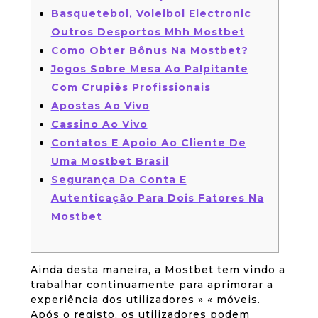
Basquetebol, Voleibol Electronic
Outros Desportos Mhh Mostbet
Como Obter Bônus Na Mostbet?
Jogos Sobre Mesa Ao Palpitante
Com Crupiês Profissionais
Apostas Ao Vivo
Cassino Ao Vivo
Contatos E Apoio Ao Cliente De
Uma Mostbet Brasil
Segurança Da Conta E
Autenticação Para Dois Fatores Na
Mostbet
Ainda desta maneira, a Mostbet tem vindo a
trabalhar continuamente para aprimorar a
experiência dos utilizadores » « móveis.
Após o registo, os utilizadores podem