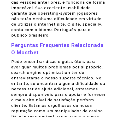
das versões anteriores, e funciona de forma
impecável. Sua excelente usabilidade
garante que operating-system jogadores
não terão nenhuma dificuldade em virtude
de utilizar o internet site. O site, specially,
conta com o idioma Português para o
público brasileiro.
Perguntas Frequentes Relacionada
O Mostbet
Pode encontrar dicas e guias úteis para
averiguar muitos problemas por si próprio,
search engine optimization ter de
entrevistarse o nosso suporte técnico. No
entanto, se encontrar alguma dificuldade ou
necessitar de ajuda adicional, estaremos
sempre disponíveis para o apoiar e fornecer
o mais alto nível de satisfação perform
cliente. Estamos orgulhosos da nossa
reputação como um manipulador de casino
fiável e responsável, assim como o nosso