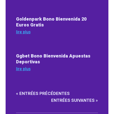
Goldenpark Bono Bienvenida 20
Euros Gratis
lire plus
Ggbet Bono Bienvenida Apuestas
Deportivas
lire plus
« ENTRÉES PRÉCÉDENTES
ENTRÉES SUIVANTES »