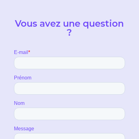
Vous avez une question
?