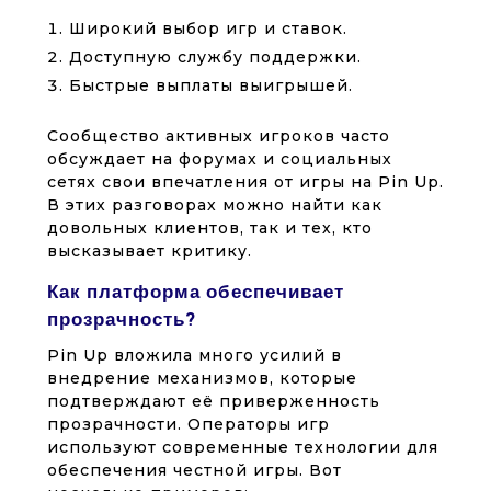
Широкий выбор игр и ставок.
Доступную службу поддержки.
Быстрые выплаты выигрышей.
Сообщество активных игроков часто
обсуждает на форумах и социальных
сетях свои впечатления от игры на Pin Up.
В этих разговорах можно найти как
довольных клиентов, так и тех, кто
высказывает критику.
Как платформа обеспечивает
прозрачность?
Pin Up вложила много усилий в
внедрение механизмов, которые
подтверждают её приверженность
прозрачности. Операторы игр
используют современные технологии для
обеспечения честной игры. Вот