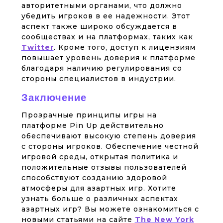
авторитетными органами, что должно
убедить игроков в ее надежности. Этот
аспект также широко обсуждается в
сообществах и на платформах, таких как
Twitter
. Кроме того, доступ к лицензиям
повышает уровень доверия к платформе
благодаря наличию регулирования со
стороны специалистов в индустрии.
Заключение
Прозрачные принципы игры на
платформе Pin Up действительно
обеспечивают высокую степень доверия
с стороны игроков. Обеспечение честной
игровой среды, открытая политика и
положительные отзывы пользователей
способствуют созданию здоровой
атмосферы для азартных игр. Хотите
узнать больше о различных аспектах
азартных игр? Вы можете ознакомиться с
новыми статьями на сайте
The New York