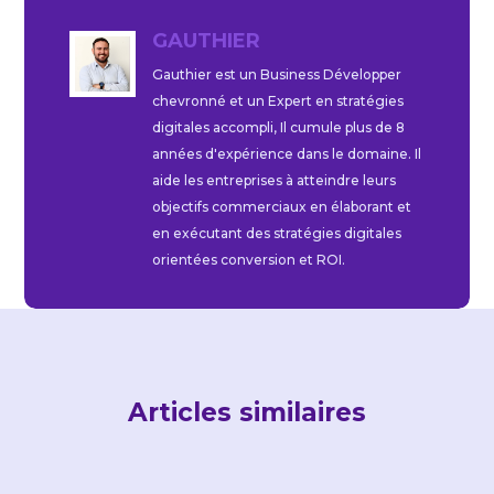
GAUTHIER
Gauthier est un Business Développer
chevronné et un Expert en stratégies
digitales accompli, Il cumule plus de 8
années d'expérience dans le domaine. Il
aide les entreprises à atteindre leurs
objectifs commerciaux en élaborant et
en exécutant des stratégies digitales
orientées conversion et ROI.
Articles similaires