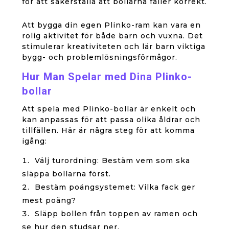
för att säkerställa att bollarna faller korrekt.
Att bygga din egen Plinko-ram kan vara en
rolig aktivitet för både barn och vuxna. Det
stimulerar kreativiteten och lär barn viktiga
bygg- och problemlösningsförmågor.
Hur Man Spelar med Dina Plinko-
bollar
Att spela med Plinko-bollar är enkelt och
kan anpassas för att passa olika åldrar och
tillfällen. Här är några steg för att komma
igång:
Välj turordning: Bestäm vem som ska
släppa bollarna först.
Bestäm poängsystemet: Vilka fack ger
mest poäng?
Släpp bollen från toppen av ramen och
se hur den studsar ner.