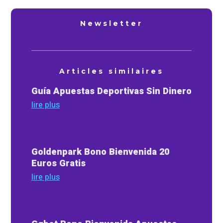
Newsletter
Articles similaires
Guía Apuestas Deportivas Sin Dinero
lire plus
Goldenpark Bono Bienvenida 20
Euros Gratis
lire plus