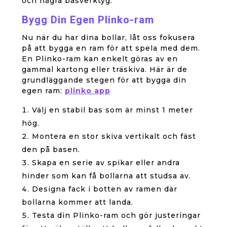
och några basverktyg.
Bygg Din Egen Plinko-ram
Nu när du har dina bollar, låt oss fokusera
på att bygga en ram för att spela med dem.
En Plinko-ram kan enkelt göras av en
gammal kartong eller träskiva. Här är de
grundläggande stegen för att bygga din
egen ram:
plinko app
Välj en stabil bas som är minst 1 meter
hög.
Montera en stor skiva vertikalt och fäst
den på basen.
Skapa en serie av spikar eller andra
hinder som kan få bollarna att studsa av.
Designa fack i botten av ramen där
bollarna kommer att landa.
Testa din Plinko-ram och gör justeringar