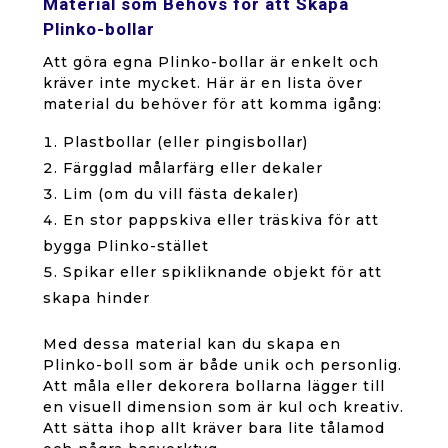
Material som Behövs för att Skapa
Plinko-bollar
Att göra egna Plinko-bollar är enkelt och
kräver inte mycket. Här är en lista över
material du behöver för att komma igång:
Plastbollar (eller pingisbollar)
Färgglad målarfärg eller dekaler
Lim (om du vill fästa dekaler)
En stor pappskiva eller träskiva för att
bygga Plinko-stället
Spikar eller spikliknande objekt för att
skapa hinder
Med dessa material kan du skapa en
Plinko-boll som är både unik och personlig.
Att måla eller dekorera bollarna lägger till
en visuell dimension som är kul och kreativ.
Att sätta ihop allt kräver bara lite tålamod