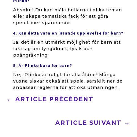
Plinko?
Absolut! Du kan måla bollarna i olika teman
eller skapa tematiska fack för att göra
spelet mer spännande.
4. Kan detta vara en lärande upplevelse för barn?
Ja, det är en utmärkt möjlighet för barn att
lära sig om tyngdkraft, fysik och
poängräkning.
5. Är Plinko bara för barn?
Nej, Plinko är roligt för alla åldrar! Många
vuxna älskar också att spela, särskilt när de
anpassar reglerna för att öka utmaningen.
←
ARTICLE PRÉCÉDENT
ARTICLE SUIVANT
→