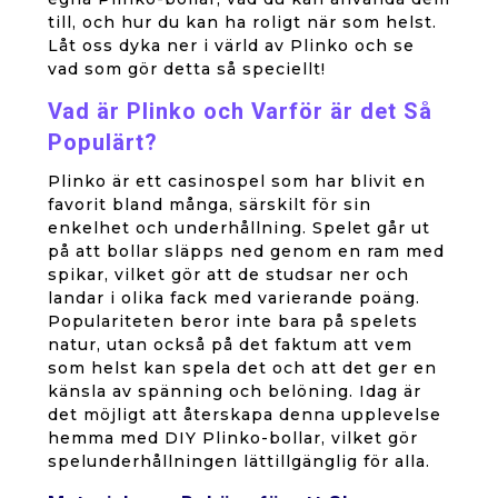
till, och hur du kan ha roligt när som helst.
Låt oss dyka ner i värld av Plinko och se
vad som gör detta så speciellt!
Vad är Plinko och Varför är det Så
Populärt?
Plinko är ett casinospel som har blivit en
favorit bland många, särskilt för sin
enkelhet och underhållning. Spelet går ut
på att bollar släpps ned genom en ram med
spikar, vilket gör att de studsar ner och
landar i olika fack med varierande poäng.
Populariteten beror inte bara på spelets
natur, utan också på det faktum att vem
som helst kan spela det och att det ger en
känsla av spänning och belöning. Idag är
det möjligt att återskapa denna upplevelse
hemma med DIY Plinko-bollar, vilket gör
spelunderhållningen lättillgänglig för alla.