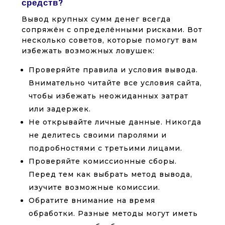
средств?
Вывод крупных сумм денег всегда
сопряжён с определёнными рисками. Вот
несколько советов, которые помогут вам
избежать возможных ловушек:
Проверяйте правила и условия вывода.
Внимательно читайте все условия сайта,
чтобы избежать неожиданных затрат
или задержек.
Не открывайте личные данные. Никогда
не делитесь своими паролями и
подробностями с третьими лицами.
Проверяйте комиссионные сборы.
Перед тем как выбрать метод вывода,
изучите возможные комиссии.
Обратите внимание на время
обработки. Разные методы могут иметь