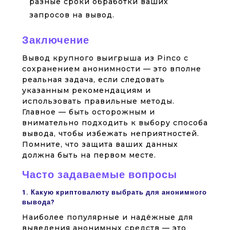
разные сроки обработки ваших
запросов на вывод.
Заключение
Вывод крупного выигрыша из Pinco с
сохранением анонимности — это вполне
реальная задача, если следовать
указанным рекомендациям и
использовать правильные методы.
Главное — быть осторожным и
внимательно подходить к выбору способа
вывода, чтобы избежать неприятностей.
Помните, что защита ваших данных
должна быть на первом месте.
Часто задаваемые вопросы
1. Какую криптовалюту выбрать для анонимного
вывода?
Наиболее популярные и надёжные для
выведения анонимных средств — это