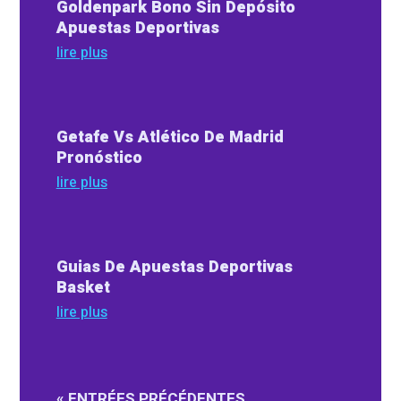
Goldenpark Bono Sin Depósito
Apuestas Deportivas
lire plus
Getafe Vs Atlético De Madrid
Pronóstico
lire plus
Guias De Apuestas Deportivas
Basket
lire plus
« ENTRÉES PRÉCÉDENTES