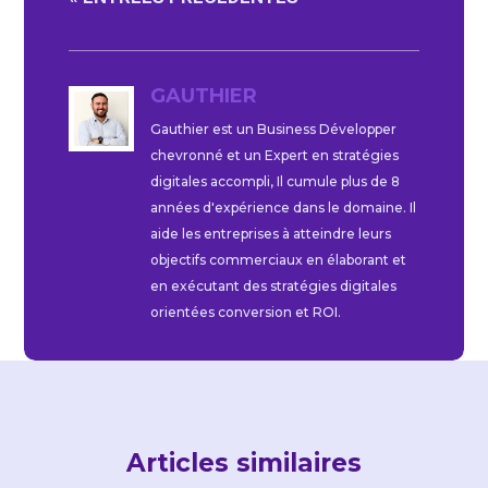
GAUTHIER
Gauthier est un Business Développer
chevronné et un Expert en stratégies
digitales accompli, Il cumule plus de 8
années d'expérience dans le domaine. Il
aide les entreprises à atteindre leurs
objectifs commerciaux en élaborant et
en exécutant des stratégies digitales
orientées conversion et ROI.
Articles similaires