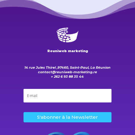
Reuniweb marketing
14 rue Jules Thirel ,97460, Saint-Paul, La Réunion
contact@reuniweb-marketing.re
+ 262 6 93 88 35 44
S'abonner à la Newsletter