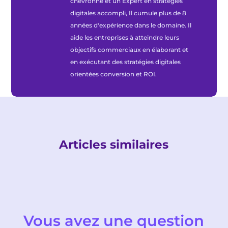
chevronné et un Expert en stratégies
digitales accompli, Il cumule plus de 8
années d'expérience dans le domaine. Il
aide les entreprises à atteindre leurs
objectifs commerciaux en élaborant et
en exécutant des stratégies digitales
orientées conversion et ROI.
Articles similaires
Vous avez une question