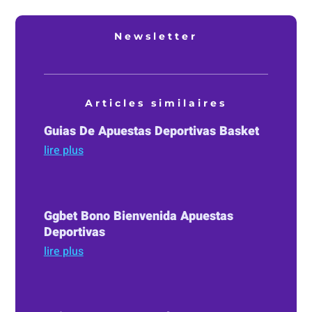
Newsletter
Articles similaires
Guias De Apuestas Deportivas Basket
lire plus
Ggbet Bono Bienvenida Apuestas
Deportivas
lire plus