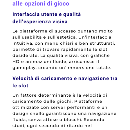
alle opzioni di gioco
Interfaccia utente e qualità
dell’esperienza visiva
Le piattaforme di successo puntano molto
sull’usabilità e sull’estetica. Un’interfaccia
intuitiva, con menu chiari e ben strutturati,
permette di trovare rapidamente le slot
desiderate. La qualità visiva, con grafiche
HD e animazioni fluide, arricchisce il
gameplay, creando un’immersione totale.
Velocità di caricamento e navigazione tra
le slot
Un fattore determinante è la velocità di
caricamento delle giochi. Piattaforme
ottimizzate con server performanti e un
design snello garantiscono una navigazione
fluida, senza attese o blocchi. Secondo
studi, ogni secondo di ritardo nel