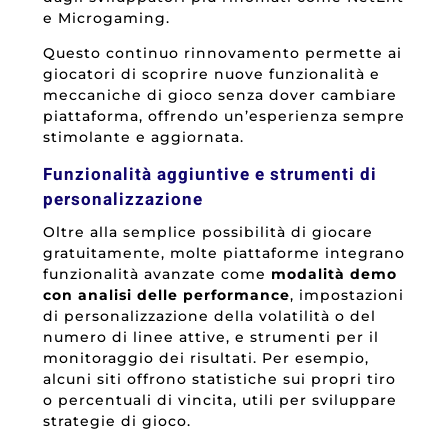
e Microgaming.
Questo continuo rinnovamento permette ai
giocatori di scoprire nuove funzionalità e
meccaniche di gioco senza dover cambiare
piattaforma, offrendo un’esperienza sempre
stimolante e aggiornata.
Funzionalità aggiuntive e strumenti di
personalizzazione
Oltre alla semplice possibilità di giocare
gratuitamente, molte piattaforme integrano
funzionalità avanzate come
modalità demo
con analisi delle performance
, impostazioni
di personalizzazione della volatilità o del
numero di linee attive, e strumenti per il
monitoraggio dei risultati. Per esempio,
alcuni siti offrono statistiche sui propri tiro
o percentuali di vincita, utili per sviluppare
strategie di gioco.