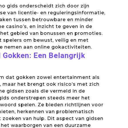
o gids onderscheidt zich door zijn
e van licentie- en reguleringsinformatie,
aken tussen betrouwbare en minder
e casino’s, en inzicht te geven in de
 het gebied van bonussen en promoties.
t spelers om bewust, veilig en met
e nemen aan online gokactiviteiten.
 Gokken: Een Belangrijk
im dat gokken zowel entertainment als
, maar het brengt ook risico’s met zich
e gidsen zoals die vermeld in de
gids onderstrepen steeds meer het
woord spelen. Ze bieden richtlijnen voor
imieten, herkennen van problematisch
 zoeken van hulp. Dit aspect van gidsen
or het waarborgen van een duurzame