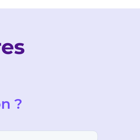
res
n ?