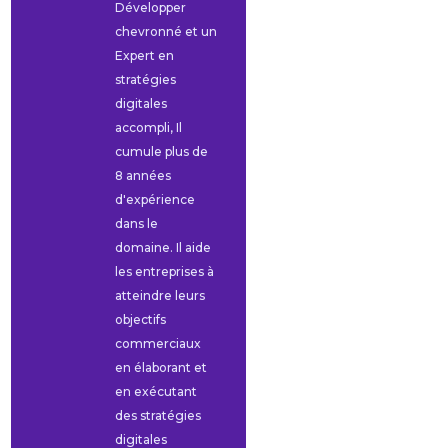
Développer
chevronné et un
Expert en
stratégies
digitales
accompli, Il
cumule plus de
8 années
d'expérience
dans le
domaine. Il aide
les entreprises à
atteindre leurs
objectifs
commerciaux
en élaborant et
en exécutant
des stratégies
digitales