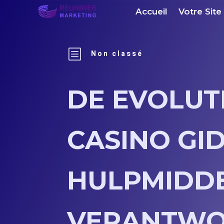
Accueil
Votre Site
b
Non classé
DE EVOLUT
CASINO GID
HULPMIDD
VERANTWO