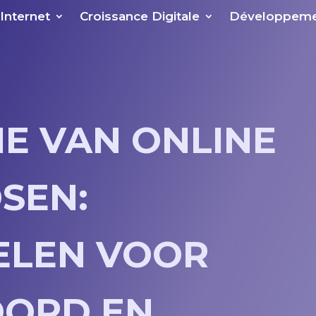
 Internet
Croissance Digitale
Développeme
IE VAN ONLINE
SEN:
ELEN VOOR
ORD EN