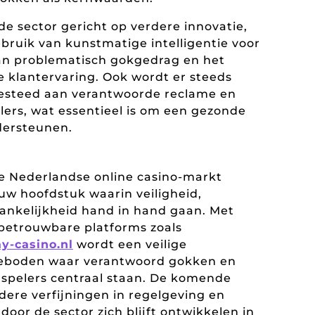
 de sector gericht op verdere innovatie,
bruik van kunstmatige intelligentie voor
an problematisch gokgedrag en het
 klantervaring. Ook wordt er steeds
esteed aan verantwoorde reclame en
lers, wat essentieel is om een gezonde
dersteunen.
de Nederlandse online casino-markt
uw hoofdstuk waarin veiligheid,
gankelijkheid hand in hand gaan. Met
betrouwbare platforms zoals
y-casino.nl
wordt een veilige
eboden waar verantwoord gokken en
spelers centraal staan. De komende
dere verfijningen in regelgeving en
door de sector zich blijft ontwikkelen in