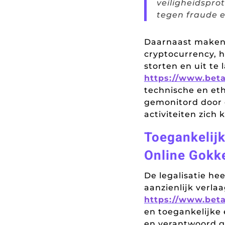
veiligheidspr
tegen fraude e
Daarnaast maken 
cryptocurrency, h
storten en uit te 
https://www.beta
technische en et
gemonitord door 
activiteiten zich
Toegankelij
Online Gokk
De legalisatie he
aanzienlijk verlaa
https://www.beta
en toegankelijke 
en verantwoord g