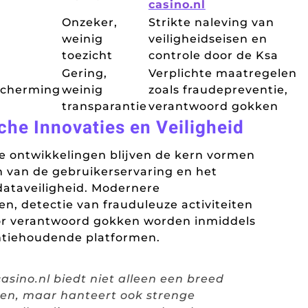
casino.nl
Onzeker,
Strikte naleving van
weinig
veiligheidseisen en
toezicht
controle door de Ksa
Gering,
Verplichte maatregelen
cherming
weinig
zoals fraudepreventie,
transparantie
verantwoord gokken
he Innovaties en Veiligheid
e ontwikkelingen blijven de kern vormen
n van de gebruikerservaring en het
ataveiligheid. Modernere
, detectie van frauduleuze activiteiten
or verantwoord gokken worden inmiddels
entiehoudende platformen.
asino.nl biedt niet alleen een breed
len, maar hanteert ook strenge