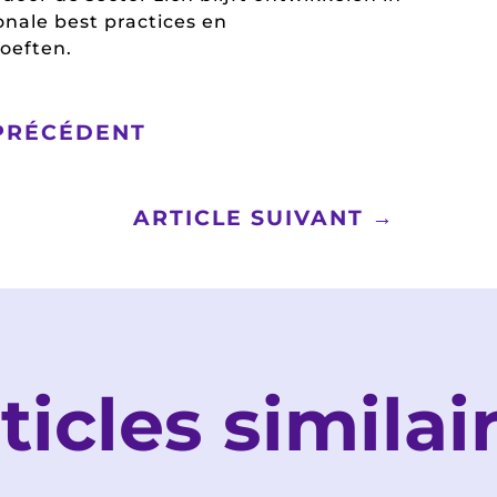
onale best practices en
oeften.
 PRÉCÉDENT
ARTICLE SUIVANT
→
ticles similai