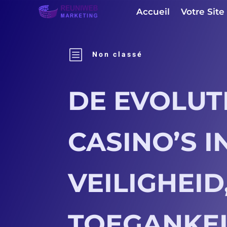
Accueil
Votre Site
b
Non classé
DE EVOLUT
CASINO’S 
VEILIGHEID
TOEGANKEL