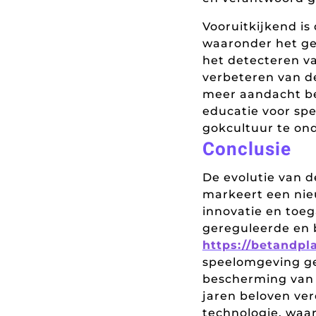
Vooruitkijkend is
waaronder het ge
het detecteren v
verbeteren van de
meer aandacht b
educatie voor spe
gokcultuur te on
Conclusie
De evolutie van 
markeert een nie
innovatie en toe
gereguleerde en 
https://betandpla
speelomgeving g
bescherming van 
jaren beloven ver
technologie, waar