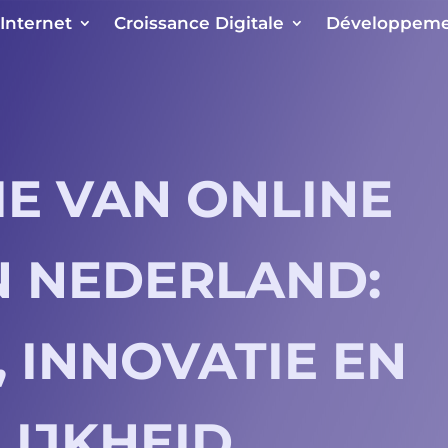
 Internet
Croissance Digitale
Développeme
IE VAN ONLINE
IN NEDERLAND:
, INNOVATIE EN
IJKHEID