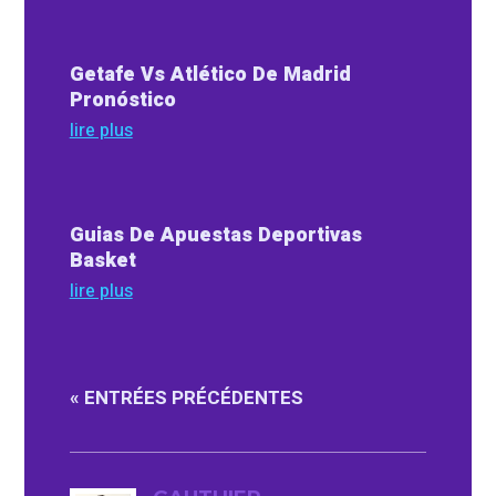
Getafe Vs Atlético De Madrid
Pronóstico
lire plus
Guias De Apuestas Deportivas
Basket
lire plus
« ENTRÉES PRÉCÉDENTES