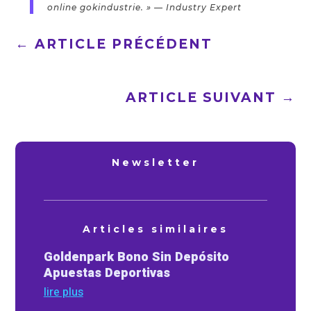
online gokindustrie. » — Industry Expert
←
ARTICLE PRÉCÉDENT
ARTICLE SUIVANT
→
Newsletter
Articles similaires
Goldenpark Bono Sin Depósito
Apuestas Deportivas
lire plus