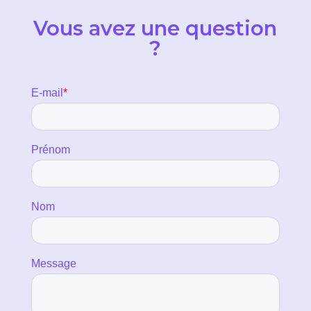
Vous avez une question
?