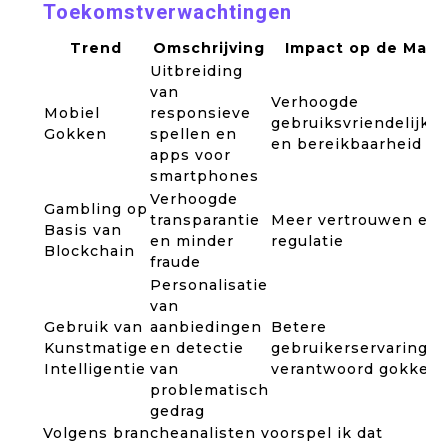
Toekomstverwachtingen
Trend
Omschrijving
Impact op de Mark
Uitbreiding
van
Verhoogde
Mobiel
responsieve
gebruiksvriendelijkh
Gokken
spellen en
en bereikbaarheid
apps voor
smartphones
Verhoogde
Gambling op
transparantie
Meer vertrouwen en
Basis van
en minder
regulatie
Blockchain
fraude
Personalisatie
van
Gebruik van
aanbiedingen
Betere
Kunstmatige
en detectie
gebruikerservaring e
Intelligentie
van
verantwoord gokken
problematisch
gedrag
Volgens brancheanalisten voorspel ik dat