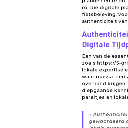
plannen en te ont
rol die digitale 
fietsbeleving, voo
authenticiteit van
Authenticitei
Digitale Tijd
Een van de essent
zoals https://5-g
lokale expertise 
waar massatoeris
overhand krijgen, 
diepgaande kenni
pareltjes en lokale
« Authenticite
gewaardeerd d