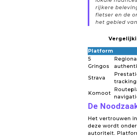
lokale nuances
rijkere belevi
fietser en de 
het gebied van
Vergelijk
Platform
5
Regiona
Gringos
authent
Prestati
Strava
tracking
Routepl
Komoot
navigati
De Noodzaak 
Het vertrouwen in
deze wordt onder
autoriteit. Platfo