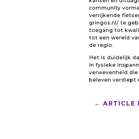
kansen en uitdagi
community vorme
verrijkende fietse
gringos.nl/ te geb
toegang tot kwal
tot een wereld va
de regio.
Het is duidelijk d
in fysieke inspan
verwevenheid die
beleven verdiept e
←
ARTICLE