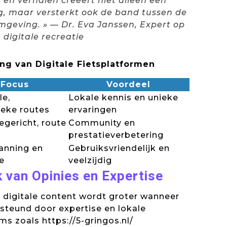
 en verhalen creëert niet alleen een
ng, maar versterkt ook de band tussen de
omgeving. » — Dr. Eva Janssen, Expert op
 digitale recreatie
ing van Digitale Fietsplatformen
Focus
Voordeel
le,
Lokale kennis en unieke
ieke routes
ervaringen
egericht, route
Community en
prestatieverbetering
anning en
Gebruiksvriendelijk en
e
veelzijdig
van Opinies en Expertise
 digitale content wordt groter wanneer
steund door expertise en lokale
rms zoals https://5-gringos.nl/