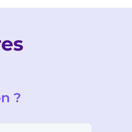
res
n ?