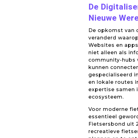
De Digitalis
Nieuwe Were
De opkomst van d
veranderd waarop 
Websites en apps
niet alleen als i
community-hubs w
kunnen connecten 
gespecialiseerd i
en lokale routes i
expertise samen i
ecosysteem.
Voor moderne fiet
essentieel gewor
Fietsersbond uit
recreatieve fiets