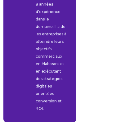
8 années
d'expérience
dans le
domaine. Il aide
les entreprises à
atteindre leurs
objectifs
commerciaux
en élaborant et
en exécutant
des stratégies
digitales
orientées
conversion et
ROI.