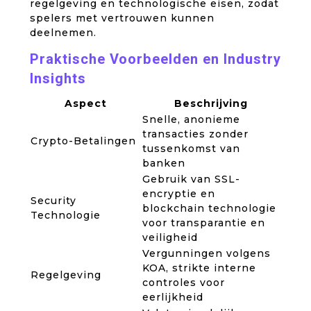
regelgeving en technologische eisen, zodat
spelers met vertrouwen kunnen
deelnemen.
Praktische Voorbeelden en Industry
Insights
Aspect
Beschrijving
Snelle, anonieme
transacties zonder
Crypto-Betalingen
tussenkomst van
banken
Gebruik van SSL-
encryptie en
Security
blockchain technologie
Technologie
voor transparantie en
veiligheid
Vergunningen volgens
KOA, strikte interne
Regelgeving
controles voor
eerlijkheid