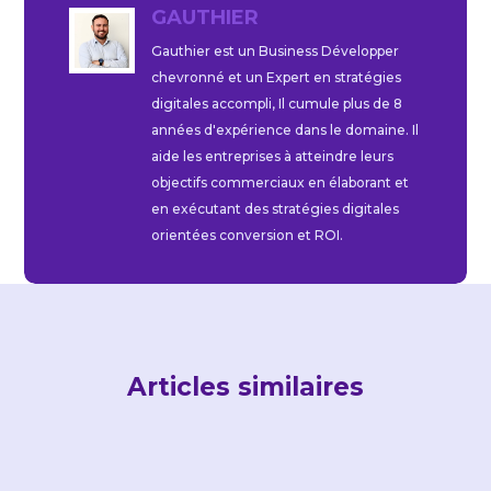
GAUTHIER
Gauthier est un Business Développer
chevronné et un Expert en stratégies
digitales accompli, Il cumule plus de 8
années d'expérience dans le domaine. Il
aide les entreprises à atteindre leurs
objectifs commerciaux en élaborant et
en exécutant des stratégies digitales
orientées conversion et ROI.
Articles similaires