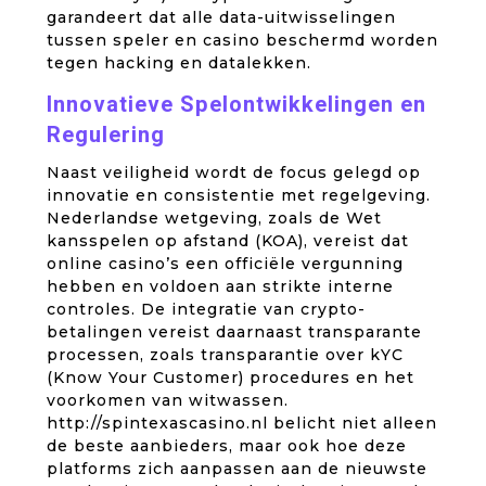
garandeert dat alle data-uitwisselingen
tussen speler en casino beschermd worden
tegen hacking en datalekken.
Innovatieve Spelontwikkelingen en
Regulering
Naast veiligheid wordt de focus gelegd op
innovatie en consistentie met regelgeving.
Nederlandse wetgeving, zoals de Wet
kansspelen op afstand (KOA), vereist dat
online casino’s een officiële vergunning
hebben en voldoen aan strikte interne
controles. De integratie van crypto-
betalingen vereist daarnaast transparante
processen, zoals transparantie over kYC
(Know Your Customer) procedures en het
voorkomen van witwassen.
http://spintexascasino.nl belicht niet alleen
de beste aanbieders, maar ook hoe deze
platforms zich aanpassen aan de nieuwste