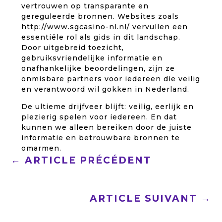
vertrouwen op transparante en
gereguleerde bronnen. Websites zoals
http://www.sgcasino-nl.nl/ vervullen een
essentiële rol als gids in dit landschap.
Door uitgebreid toezicht,
gebruiksvriendelijke informatie en
onafhankelijke beoordelingen, zijn ze
onmisbare partners voor iedereen die veilig
en verantwoord wil gokken in Nederland.
De ultieme drijfveer blijft: veilig, eerlijk en
plezierig spelen voor iedereen. En dat
kunnen we alleen bereiken door de juiste
informatie en betrouwbare bronnen te
omarmen.
←
ARTICLE PRÉCÉDENT
ARTICLE SUIVANT
→