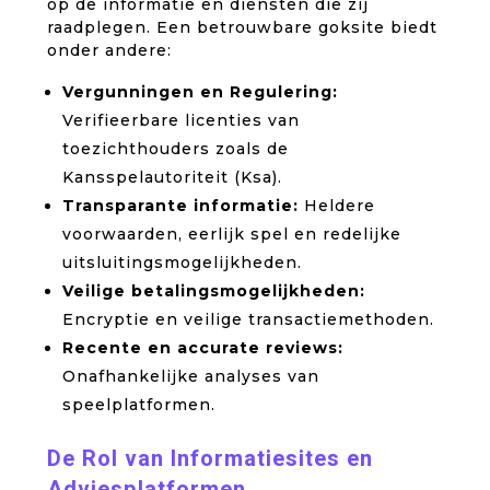
op de informatie en diensten die zij
raadplegen. Een betrouwbare goksite biedt
onder andere:
Vergunningen en Regulering:
Verifieerbare licenties van
toezichthouders zoals de
Kansspelautoriteit (Ksa).
Transparante informatie:
Heldere
voorwaarden, eerlijk spel en redelijke
uitsluitingsmogelijkheden.
Veilige betalingsmogelijkheden:
Encryptie en veilige transactiemethoden.
Recente en accurate reviews:
Onafhankelijke analyses van
speelplatformen.
De Rol van Informatiesites en
Adviesplatformen