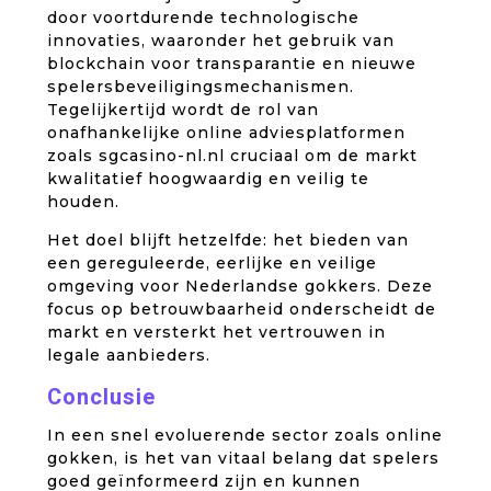
door voortdurende technologische
innovaties, waaronder het gebruik van
blockchain voor transparantie en nieuwe
spelersbeveiligingsmechanismen.
Tegelijkertijd wordt de rol van
onafhankelijke online adviesplatformen
zoals sgcasino-nl.nl cruciaal om de markt
kwalitatief hoogwaardig en veilig te
houden.
Het doel blijft hetzelfde: het bieden van
een gereguleerde, eerlijke en veilige
omgeving voor Nederlandse gokkers. Deze
focus op betrouwbaarheid onderscheidt de
markt en versterkt het vertrouwen in
legale aanbieders.
Conclusie
In een snel evoluerende sector zoals online
gokken, is het van vitaal belang dat spelers
goed geïnformeerd zijn en kunnen