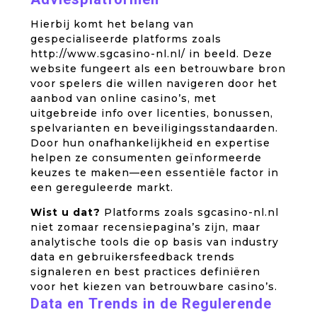
Hierbij komt het belang van
gespecialiseerde platforms zoals
http://www.sgcasino-nl.nl/ in beeld. Deze
website fungeert als een betrouwbare bron
voor spelers die willen navigeren door het
aanbod van online casino’s, met
uitgebreide info over licenties, bonussen,
spelvarianten en beveiligingsstandaarden.
Door hun onafhankelijkheid en expertise
helpen ze consumenten geïnformeerde
keuzes te maken—een essentiële factor in
een gereguleerde markt.
Wist u dat?
Platforms zoals sgcasino-nl.nl
niet zomaar recensiepagina’s zijn, maar
analytische tools die op basis van industry
data en gebruikersfeedback trends
signaleren en best practices definiëren
voor het kiezen van betrouwbare casino’s.
Data en Trends in de Regulerende