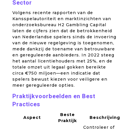
Sector
Volgens recente rapporten van de
Kansspelautoriteit en marktinzichten van
onderzoeksbureau H2 Gambling Capital
laten de cijfers zien dat de betrokkenheid
van Nederlandse spelers sinds de invoering
van de nieuwe regelgeving is toegenomen,
mede dankzij de toename van betrouwbare
en gereguleerde aanbieders. In 2022 steeg
het aantal licentiehouders met 25%, en de
totale omzet uit legaal gokken bereikte
circa €750 miljoen—een indicatie dat
spelers bewust kiezen voor veiligere en
meer gereguleerde opties.
Praktijkvoorbeelden en Best
Practices
Beste
Aspect
Beschrijving
Praktijk
Controleer of