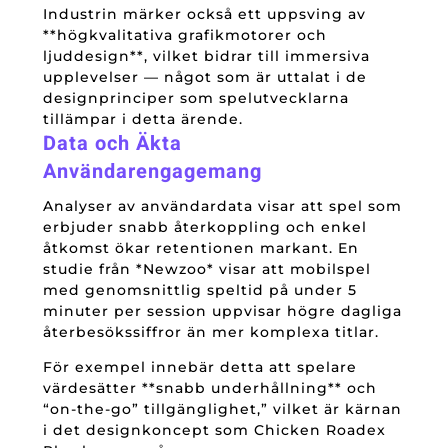
Industrin märker också ett uppsving av
**högkvalitativa grafikmotorer och
ljuddesign**, vilket bidrar till immersiva
upplevelser — något som är uttalat i de
designprinciper som spelutvecklarna
tillämpar i detta ärende.
Data och Äkta
Användarengagemang
Analyser av användardata visar att spel som
erbjuder snabb återkoppling och enkel
åtkomst ökar retentionen markant. En
studie från *Newzoo* visar att mobilspel
med genomsnittlig speltid på under 5
minuter per session uppvisar högre dagliga
återbesökssiffror än mer komplexa titlar.
För exempel innebär detta att spelare
värdesätter **snabb underhållning** och
“on-the-go” tillgänglighet,” vilket är kärnan
i det designkoncept som Chicken Roadex