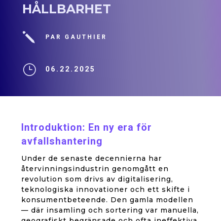
HÅLLBARHET
j
PAR GAUTHIER
}
06.22.2025
Introduktion: En ny era för
avfallshantering
Under de senaste decennierna har
återvinningsindustrin genomgått en
revolution som drivs av digitalisering,
teknologiska innovationer och ett skifte i
konsumentbeteende. Den gamla modellen
— där insamling och sortering var manuella,
geografiskt begränsade och ofta ineffektiva