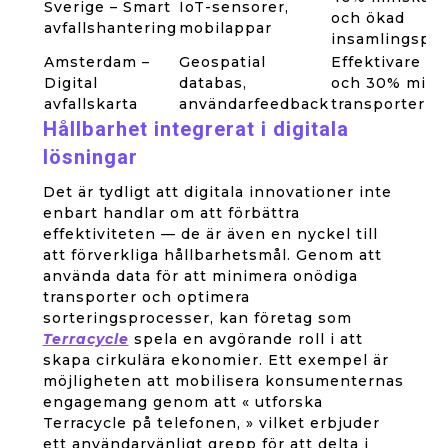
Sverige – Smart
IoT-sensorer,
och ökad
avfallshantering
mobilappar
insamlingspre
Amsterdam –
Geospatial
Effektivare ru
Digital
databas,
och 30% mins
avfallskarta
användarfeedback
transporter
Hållbarhet integrerat i digitala
lösningar
Det är tydligt att digitala innovationer inte
enbart handlar om att förbättra
effektiviteten — de är även en nyckel till
att förverkliga hållbarhetsmål. Genom att
använda data för att minimera onödiga
transporter och optimera
sorteringsprocesser, kan företag som
Terracycle
spela en avgörande roll i att
skapa cirkulära ekonomier. Ett exempel är
möjligheten att mobilisera konsumenternas
engagemang genom att « utforska
Terracycle på telefonen, » vilket erbjuder
ett användarvänligt grepp för att delta i