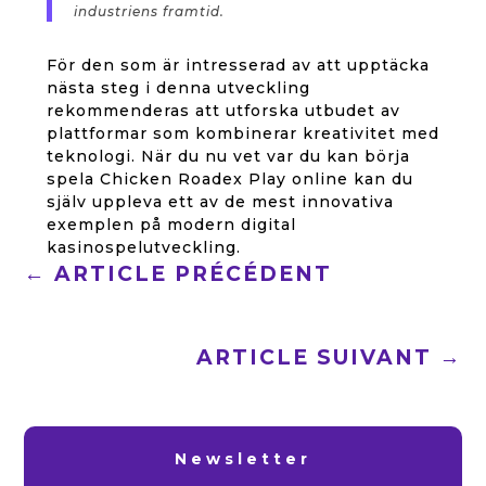
industriens framtid.
För den som är intresserad av att upptäcka
nästa steg i denna utveckling
rekommenderas att utforska utbudet av
plattformar som kombinerar kreativitet med
teknologi. När du nu vet var du kan börja
spela Chicken Roadex Play online kan du
själv uppleva ett av de mest innovativa
exemplen på modern digital
kasinospelutveckling.
←
ARTICLE PRÉCÉDENT
ARTICLE SUIVANT
→
Newsletter