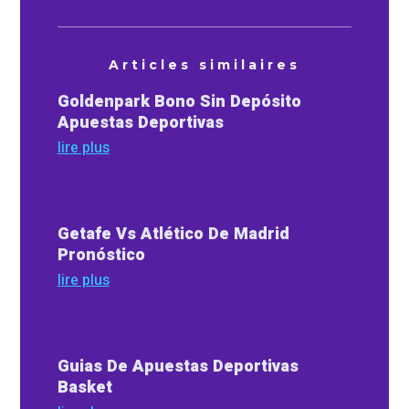
Articles similaires
Goldenpark Bono Sin Depósito
Apuestas Deportivas
lire plus
Getafe Vs Atlético De Madrid
Pronóstico
lire plus
Guias De Apuestas Deportivas
Basket