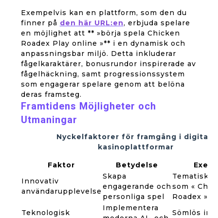
Exempelvis kan en plattform, som den du
finner på
den här URL:en
, erbjuda spelare
en möjlighet att ** »börja spela Chicken
Roadex Play online »** i en dynamisk och
anpassningsbar miljö. Detta inkluderar
fågelkaraktärer, bonusrundor inspirerade av
fågelhäckning, samt progressionssystem
som engagerar spelare genom att belöna
deras framsteg.
Framtidens Möjligheter och
Utmaningar
Nyckelfaktorer för framgång i digitala
kasinoplattformar
Faktor
Betydelse
Exem
Skapa
Tematiska 
Innovativ
engagerande och
som « Chic
användarupplevelse
personliga spel
Roadex »
Implementera
Teknologisk
Sömlös int