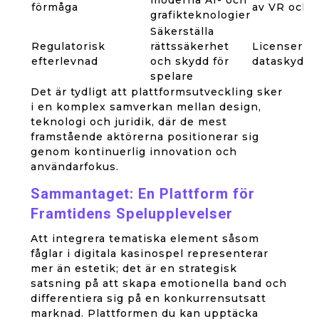
moderna AI- och
förmåga
av VR och A
grafikteknologier
Säkerställa
Regulatorisk
rättssäkerhet
Licenser o
efterlevnad
och skydd för
dataskydds
spelare
Det är tydligt att plattformsutveckling sker
i en komplex samverkan mellan design,
teknologi och juridik, där de mest
framstående aktörerna positionerar sig
genom kontinuerlig innovation och
användarfokus.
Sammantaget: En Plattform för
Framtidens Spelupplevelser
Att integrera tematiska element såsom
fåglar i digitala kasinospel representerar
mer än estetik; det är en strategisk
satsning på att skapa emotionella band och
differentiera sig på en konkurrensutsatt
marknad. Plattformen du kan upptäcka