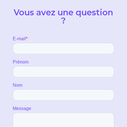
Vous avez une question
?