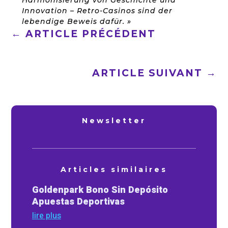
Harmonisierung von Geschichte und
Innovation – Retro-Casinos sind der
lebendige Beweis dafür. »
←
ARTICLE PRÉCÉDENT
ARTICLE SUIVANT
→
Newsletter
Articles similaires
Goldenpark Bono Sin Depósito
Apuestas Deportivas
lire plus