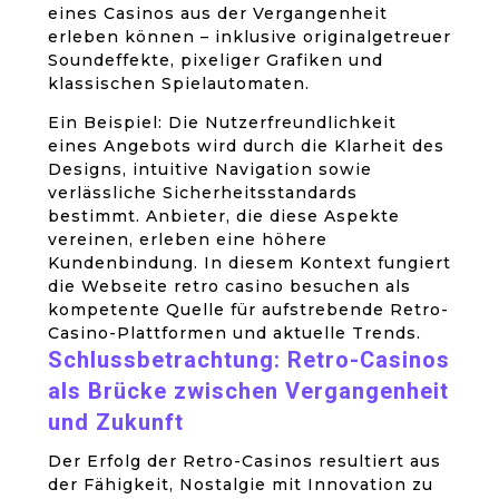
eines Casinos aus der Vergangenheit
erleben können – inklusive originalgetreuer
Soundeffekte, pixeliger Grafiken und
klassischen Spielautomaten.
Ein Beispiel: Die Nutzerfreundlichkeit
eines Angebots wird durch die Klarheit des
Designs, intuitive Navigation sowie
verlässliche Sicherheitsstandards
bestimmt. Anbieter, die diese Aspekte
vereinen, erleben eine höhere
Kundenbindung. In diesem Kontext fungiert
die Webseite retro casino besuchen als
kompetente Quelle für aufstrebende Retro-
Casino-Plattformen und aktuelle Trends.
Schlussbetrachtung: Retro-Casinos
als Brücke zwischen Vergangenheit
und Zukunft
Der Erfolg der Retro-Casinos resultiert aus
der Fähigkeit, Nostalgie mit Innovation zu