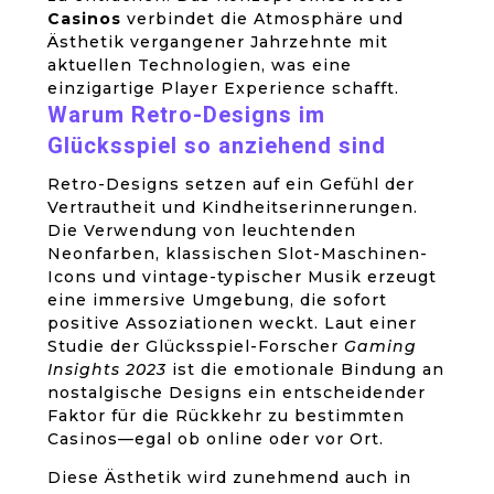
Casinos
verbindet die Atmosphäre und
Ästhetik vergangener Jahrzehnte mit
aktuellen Technologien, was eine
einzigartige Player Experience schafft.
Warum Retro-Designs im
Glücksspiel so anziehend sind
Retro-Designs setzen auf ein Gefühl der
Vertrautheit und Kindheitserinnerungen.
Die Verwendung von leuchtenden
Neonfarben, klassischen Slot-Maschinen-
Icons und vintage-typischer Musik erzeugt
eine immersive Umgebung, die sofort
positive Assoziationen weckt. Laut einer
Studie der Glücksspiel-Forscher
Gaming
Insights 2023
ist die emotionale Bindung an
nostalgische Designs ein entscheidender
Faktor für die Rückkehr zu bestimmten
Casinos—egal ob online oder vor Ort.
Diese Ästhetik wird zunehmend auch in