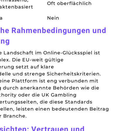
Oft oberflächlich
aktenbasiert
a
Nein
che Rahmenbedingungen und
ung
e Landschaft im Online-Glücksspiel ist
x. Die EU-weit gültige
erung setzt auf klare
lle und strenge Sicherheitskriterien.
eine Plattform ist eng verbunden mit
ng durch anerkannte Behörden wie die
hority oder die UK Gambling
rtungsseiten, die diese Standards
ellen, leisten einen bedeutenden Beitrag
r Branche.
sichten: Vertrauen und