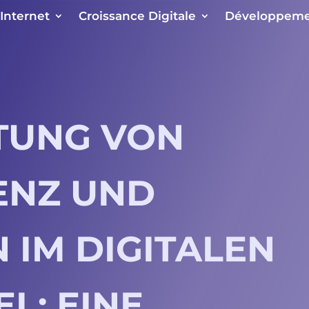
 Internet
Croissance Digitale
Développeme
TUNG VON
ENZ UND
 IM DIGITALEN
L: EINE