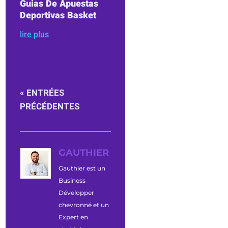
Guias De Apuestas
Deportivas Basket
lire plus
« ENTRÉES
PRÉCÉDENTES
GAUTHIER
Gauthier est un
Business
Développer
chevronné et un
Expert en