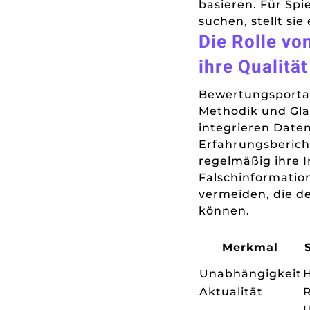
basieren. Für Spie
suchen, stellt sie
Die Rolle v
ihre Qualität
Bewertungsportale
Methodik und Gla
integrieren Date
Erfahrungsberich
regelmäßig ihre I
Falschinformatio
vermeiden, die d
können.
Merkmal
Unabhängigkeit
Aktualität