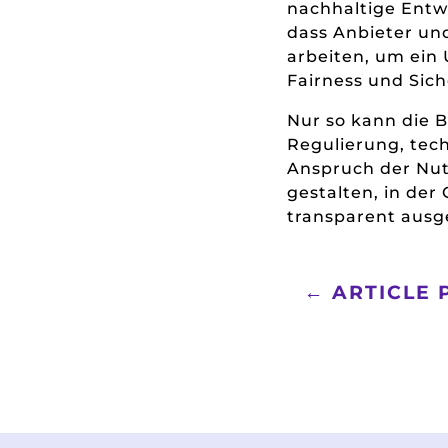
nachhaltige Entwi
dass Anbieter un
arbeiten, um ein 
Fairness und Siche
Nur so kann die 
Regulierung, te
Anspruch der Nut
gestalten, in der
transparent ausg
←
ARTICLE