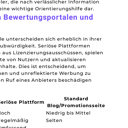
ler, die nach verlässlicher Information
 eine wichtige Orientierungshilfe dar.
on Bewertungsportalen und
 unterscheiden sich erheblich in ihrer
ubwürdigkeit. Seriöse Plattformen
n aus Lizenzierungsausschüssen, spielen
te von Nutzern und aktualisieren
nhalte. Dies ist entscheidend, um
nen und unreflektierte Werbung zu
en Ruf eines Anbieters beschädigen
Standard
Seriöse Plattform
Blog/Promotionsseite
Hoch
Niedrig bis Mittel
Regelmäßig
Selten
Umfassend,