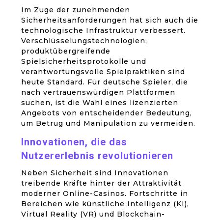
Im Zuge der zunehmenden
Sicherheitsanforderungen hat sich auch die
technologische Infrastruktur verbessert.
Verschlüsselungstechnologien,
produktübergreifende
Spielsicherheitsprotokolle und
verantwortungsvolle Spielpraktiken sind
heute Standard. Für deutsche Spieler, die
nach vertrauenswürdigen Plattformen
suchen, ist die Wahl eines lizenzierten
Angebots von entscheidender Bedeutung,
um Betrug und Manipulation zu vermeiden.
Innovationen, die das
Nutzererlebnis revolutionieren
Neben Sicherheit sind Innovationen
treibende Kräfte hinter der Attraktivität
moderner Online-Casinos. Fortschritte in
Bereichen wie künstliche Intelligenz (KI),
Virtual Reality (VR) und Blockchain-