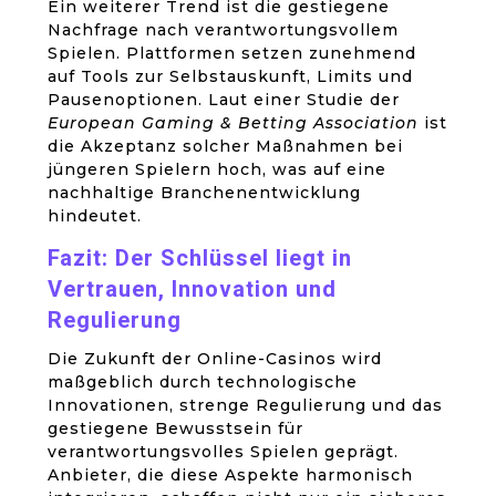
Ein weiterer Trend ist die gestiegene
Nachfrage nach verantwortungsvollem
Spielen. Plattformen setzen zunehmend
auf Tools zur Selbstauskunft, Limits und
Pausenoptionen. Laut einer Studie der
European Gaming & Betting Association
ist
die Akzeptanz solcher Maßnahmen bei
jüngeren Spielern hoch, was auf eine
nachhaltige Branchenentwicklung
hindeutet.
Fazit: Der Schlüssel liegt in
Vertrauen, Innovation und
Regulierung
Die Zukunft der Online-Casinos wird
maßgeblich durch technologische
Innovationen, strenge Regulierung und das
gestiegene Bewusstsein für
verantwortungsvolles Spielen geprägt.
Anbieter, die diese Aspekte harmonisch