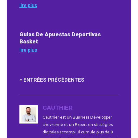
lire plus
Guias De Apuestas Deportivas
Basket
lire plus
« ENTRÉES PRÉCÉDENTES
GAUTHIER
Gauthier est un Business Développer
chevronné et un Expert en stratégies
digitales accompli, Il cumule plus de 8