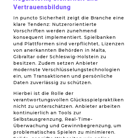
Vertrauensbildung
In puncto Sicherheit zeigt die Branche eine
klare Tendenz: Nutzerorientierte
Vorschriften werden zunehmend
konsequent implementiert. Spielbanken
und Plattformen sind verpflichtet, Lizenzen
von anerkannten Behörden in Malta,
Gibraltar oder Schleswig-Holstein zu
besitzen. Zudem setzen Anbieter
modernste Verschlüsselungstechnologien
ein, um Transaktionen und persönliche
Daten zuverlässig zu schützen.
Hierbei ist die Rolle der
verantwortungsvollen Glücksspielpraktiken
nicht zu unterschätzen. Anbieter arbeiten
kontinuierlich an Tools zur
Selbstausgrenzung, Real-Time-
Überwachung und Gewinnbegrenzung, um
problematisches Spielen zu minimieren.