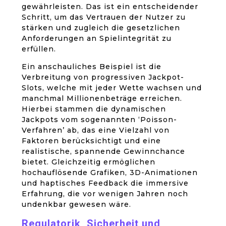
gewährleisten. Das ist ein entscheidender
Schritt, um das Vertrauen der Nutzer zu
stärken und zugleich die gesetzlichen
Anforderungen an Spielintegrität zu
erfüllen.
Ein anschauliches Beispiel ist die
Verbreitung von progressiven Jackpot-
Slots, welche mit jeder Wette wachsen und
manchmal Millionenbeträge erreichen.
Hierbei stammen die dynamischen
Jackpots vom sogenannten ‘Poisson-
Verfahren’ ab, das eine Vielzahl von
Faktoren berücksichtigt und eine
realistische, spannende Gewinnchance
bietet. Gleichzeitig ermöglichen
hochauflösende Grafiken, 3D-Animationen
und haptisches Feedback die immersive
Erfahrung, die vor wenigen Jahren noch
undenkbar gewesen wäre.
Regulatorik, Sicherheit und