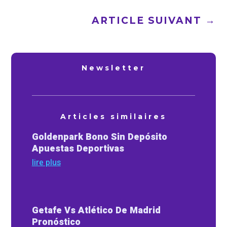
ARTICLE SUIVANT
→
Newsletter
Articles similaires
Goldenpark Bono Sin Depósito
Apuestas Deportivas
lire plus
Getafe Vs Atlético De Madrid
Pronóstico