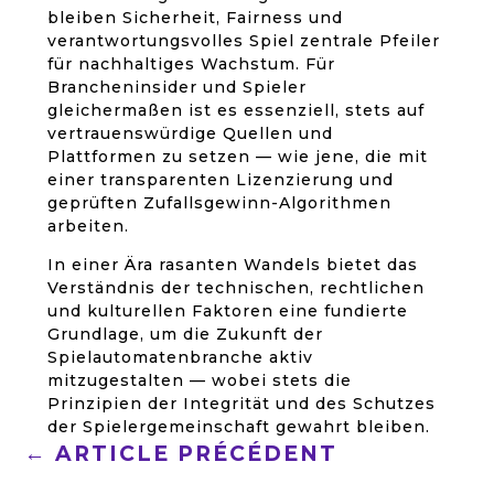
bleiben Sicherheit, Fairness und
verantwortungsvolles Spiel zentrale Pfeiler
für nachhaltiges Wachstum. Für
Brancheninsider und Spieler
gleichermaßen ist es essenziell, stets auf
vertrauenswürdige Quellen und
Plattformen zu setzen — wie jene, die mit
einer transparenten Lizenzierung und
geprüften Zufallsgewinn-Algorithmen
arbeiten.
In einer Ära rasanten Wandels bietet das
Verständnis der technischen, rechtlichen
und kulturellen Faktoren eine fundierte
Grundlage, um die Zukunft der
Spielautomatenbranche aktiv
mitzugestalten — wobei stets die
Prinzipien der Integrität und des Schutzes
der Spielergemeinschaft gewahrt bleiben.
←
ARTICLE PRÉCÉDENT