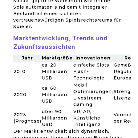
Solide, geprüfte Webseiten wie online
Spielautomaten sind damit integraler
Bestandteil eines sicheren,
vertrauenswürdigen Spielsrechtsraums für
Spieler.
Marktentwicklung, Trends und
Zukunftsaussichten
Jahr
Marktgröße
Innovationen
Regu
ca. 20
einfache Slots,
Gemäßigt
2010
Milliarden
Flash-
Regulieru
USD
Technologie
Europa
Mobil
ca. 60
Optimierungen,
Strenger
2020
Milliarden
Livestream
Lizenzan
USD
Gaming
über 90
VR, AR,
2023
Vereinhei
Milliarden
Künstliche
(Prognose)
der Rege
USD
Intelligenz
Der Markt entwickelt sich dynamisch,
getrieben von Innovationen im Bereich der