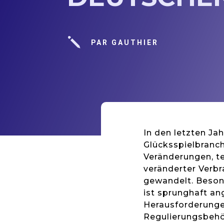
j
PAR GAUTHIER
In den letzten Ja
Glücksspielbranch
Veränderungen, t
veränderter Verb
gewandelt. Beson
ist sprunghaft a
Herausforderunge
Regulierungsbehö