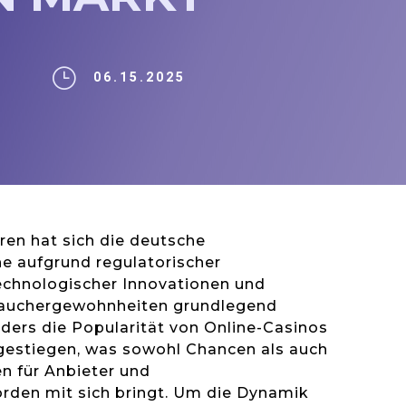
}
06.15.2025
hren hat sich die deutsche
e aufgrund regulatorischer
echnologischer Innovationen und
rauchergewohnheiten grundlegend
ders die Popularität von Online-Casinos
ngestiegen, was sowohl Chancen als auch
n für Anbieter und
rden mit sich bringt. Um die Dynamik