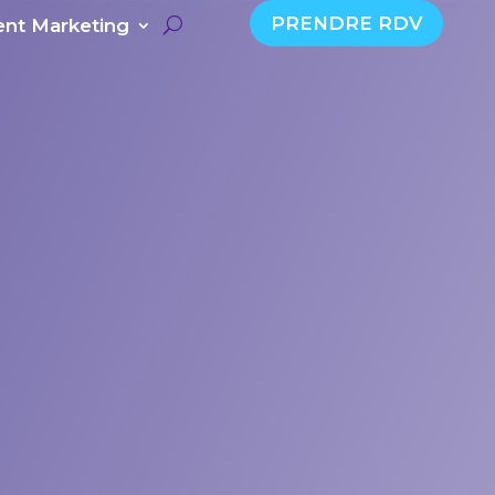
PRENDRE RDV
nt Marketing