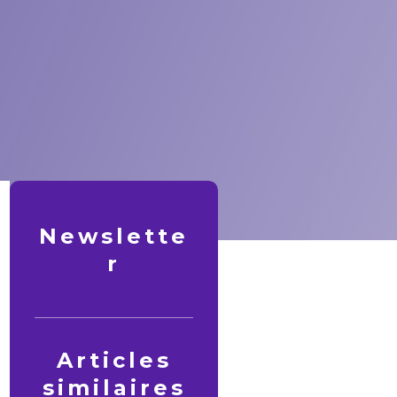
Newslette
r
Articles
similaires