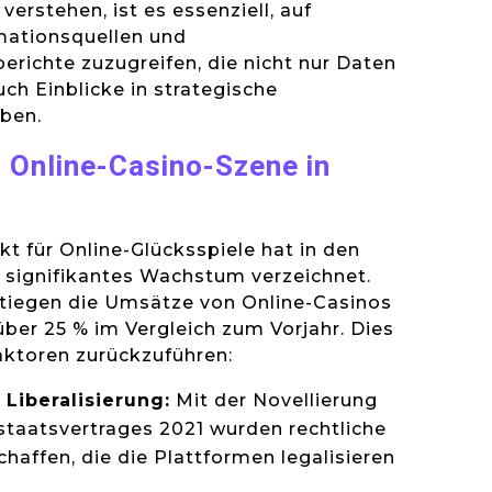
verstehen, ist es essenziell, auf
mationsquellen und
richte zuzugreifen, die nicht nur Daten
uch Einblicke in strategische
ben.
 Online-Casino-Szene in
t für Online-Glücksspiele hat in den
n signifikantes Wachstum verzeichnet.
stiegen die Umsätze von Online-Casinos
ber 25 % im Vergleich zum Vorjahr. Dies
aktoren zurückzuführen:
 Liberalisierung:
Mit der Novellierung
staatsvertrages 2021 wurden rechtliche
haffen, die die Plattformen legalisieren