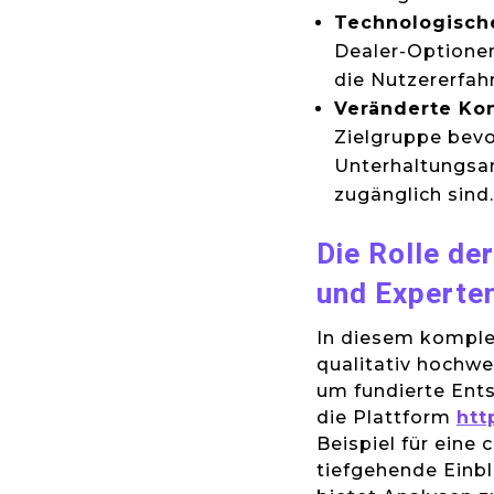
Technologische
Dealer-Optionen
die Nutzererfah
Veränderte Ko
Zielgruppe bevor
Unterhaltungsa
zugänglich sind.
Die Rolle de
und Experte
In diesem komple
qualitativ hochwe
um fundierte Ents
die Plattform
htt
Beispiel für eine 
tiefgehende Einbli