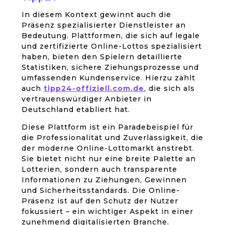
In diesem Kontext gewinnt auch die
Präsenz spezialisierter Dienstleister an
Bedeutung. Plattformen, die sich auf legale
und zertifizierte Online-Lottos spezialisiert
haben, bieten den Spielern detaillierte
Statistiken, sichere Ziehungsprozesse und
umfassenden Kundenservice. Hierzu zählt
auch
tipp24-offiziell.com.de
, die sich als
vertrauenswürdiger Anbieter in
Deutschland etabliert hat.
Diese Plattform ist ein Paradebeispiel für
die Professionalität und Zuverlässigkeit, die
der moderne Online-Lottomarkt anstrebt.
Sie bietet nicht nur eine breite Palette an
Lotterien, sondern auch transparente
Informationen zu Ziehungen, Gewinnen
und Sicherheitsstandards. Die Online-
Präsenz ist auf den Schutz der Nutzer
fokussiert – ein wichtiger Aspekt in einer
zunehmend digitalisierten Branche.