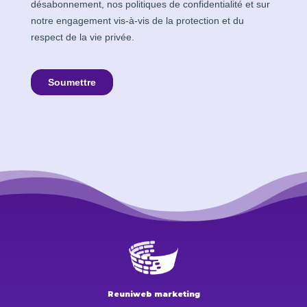
Reuniweb marketing