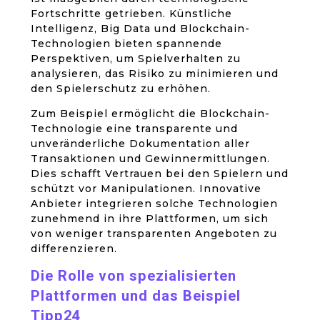
Fortschritte getrieben. Künstliche
Intelligenz, Big Data und Blockchain-
Technologien bieten spannende
Perspektiven, um Spielverhalten zu
analysieren, das Risiko zu minimieren und
den Spielerschutz zu erhöhen.
Zum Beispiel ermöglicht die Blockchain-
Technologie eine transparente und
unveränderliche Dokumentation aller
Transaktionen und Gewinnermittlungen.
Dies schafft Vertrauen bei den Spielern und
schützt vor Manipulationen. Innovative
Anbieter integrieren solche Technologien
zunehmend in ihre Plattformen, um sich
von weniger transparenten Angeboten zu
differenzieren.
Die Rolle von spezialisierten
Plattformen und das Beispiel
Tipp24