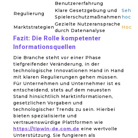
Benutzererfahrung
Klare Gesetzgebung und
Sehr
Regulierung
Spielerschutzmaßnahmen
hoch
Gezielte Nutzeransprache
Marktstrategien
Hoch
durch Datenanalyse
Fazit: Die Rolle kompetenter
Informationsquellen
Die Branche steht vor einer Phase
tiefgreifender Veränderung, in der
technologische Innovationen Hand in Hand
mit klaren Regulierungen gehen müssen.
Für Unternehmen und Unternehmer ist es
entscheidend, stets auf dem neuesten
Stand hinsichtlich Marktinformationen,
gesetzlichen Vorgaben und
technologischer Trends zu sein. Hierbei
bieten spezialisierte und
vertrauenswürdige Plattformen wie
https://tipwin-de.com.de
eine wertvolle
Unterstützung. Sie fungieren als