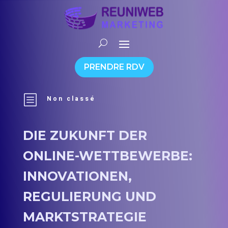
PRENDRE RDV
b
Non classé
DIE ZUKUNFT DER
ONLINE-WETTBEWERBE:
INNOVATIONEN,
REGULIERUNG UND
MARKTSTRATEGIE