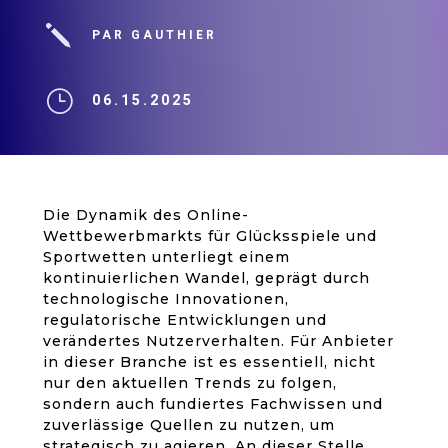
j
PAR GAUTHIER
}
06.15.2025
Die Dynamik des Online-
Wettbewerbmarkts für Glücksspiele und
Sportwetten unterliegt einem
kontinuierlichen Wandel, geprägt durch
technologische Innovationen,
regulatorische Entwicklungen und
verändertes Nutzerverhalten. Für Anbieter
in dieser Branche ist es essentiell, nicht
nur den aktuellen Trends zu folgen,
sondern auch fundiertes Fachwissen und
zuverlässige Quellen zu nutzen, um
strategisch zu agieren. An dieser Stelle