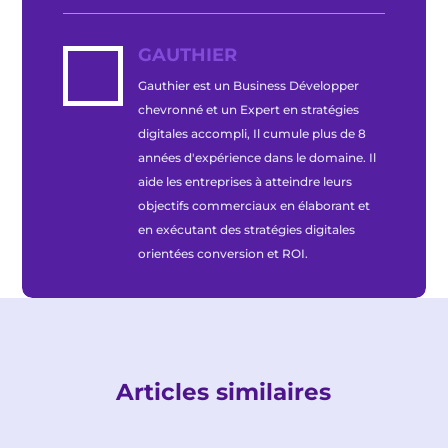
GAUTHIER
Gauthier est un Business Développer
chevronné et un Expert en stratégies
digitales accompli, Il cumule plus de 8
années d'expérience dans le domaine. Il
aide les entreprises à atteindre leurs
objectifs commerciaux en élaborant et
en exécutant des stratégies digitales
orientées conversion et ROI.
Articles similaires