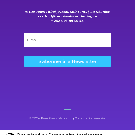
14 rue Jules Thirel ,97460, Saint-Paul, La Réunion
contact@reuniweb-marketing.re
+ 262 6 93 88 35 44
S'abonner à la Newsletter
© 2024 ReuniWeb Marketing
. Tous droits réservés.