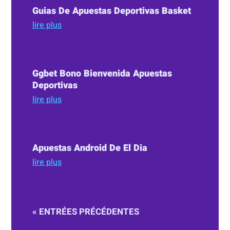
Guias De Apuestas Deportivas Basket
lire plus
Ggbet Bono Bienvenida Apuestas
Deportivas
lire plus
Apuestas Android De El Dia
lire plus
« ENTRÉES PRÉCÉDENTES