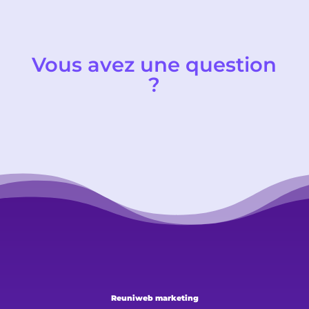
Vous avez une question
?
Reuniweb marketing