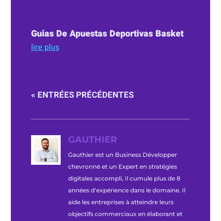
Guias De Apuestas Deportivas Basket
lire plus
« ENTRÉES PRÉCÉDENTES
GAUTHIER
Gauthier est un Business Développer
chevronné et un Expert en stratégies
digitales accompli, Il cumule plus de 8
années d'expérience dans le domaine. Il
aide les entreprises à atteindre leurs
objectifs commerciaux en élaborant et