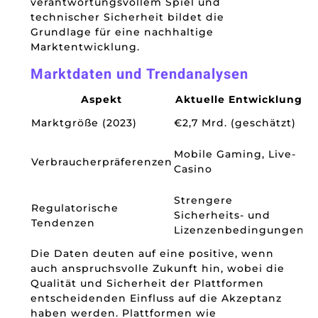
verantwortungsvollem Spiel und
technischer Sicherheit bildet die
Grundlage für eine nachhaltige
Marktentwicklung.
Marktdaten und Trendanalysen
Aspekt
Aktuelle Entwicklung
W
Marktgröße (2023)
€2,7 Mrd. (geschätzt)
jä
VR
Mobile Gaming, Live-
Verbraucherpräferenzen
pe
Casino
A
W
Strengere
Regulatorische
d
Sicherheits- und
Tendenzen
u
Lizenzenbedingungen
V
Die Daten deuten auf eine positive, wenn
auch anspruchsvolle Zukunft hin, wobei die
Qualität und Sicherheit der Plattformen
entscheidenden Einfluss auf die Akzeptanz
haben werden. Plattformen wie