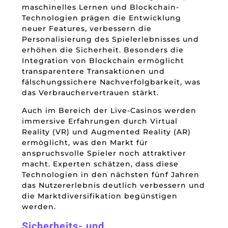
maschinelles Lernen und Blockchain-
Technologien prägen die Entwicklung
neuer Features, verbessern die
Personalisierung des Spielerlebnisses und
erhöhen die Sicherheit. Besonders die
Integration von Blockchain ermöglicht
transparentere Transaktionen und
fälschungssichere Nachverfolgbarkeit, was
das Verbrauchervertrauen stärkt.
Auch im Bereich der Live-Casinos werden
immersive Erfahrungen durch Virtual
Reality (VR) und Augmented Reality (AR)
ermöglicht, was den Markt für
anspruchsvolle Spieler noch attraktiver
macht. Experten schätzen, dass diese
Technologien in den nächsten fünf Jahren
das Nutzererlebnis deutlich verbessern und
die Marktdiversifikation begünstigen
werden.
Sicherheits- und