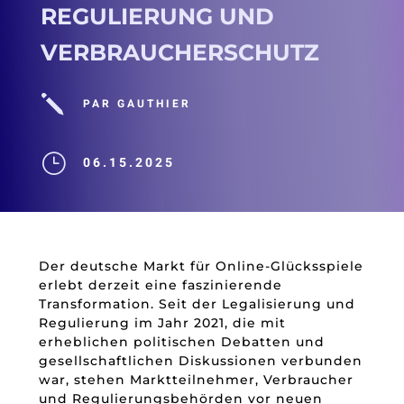
REGULIERUNG UND
VERBRAUCHERSCHUTZ
j
PAR GAUTHIER
}
06.15.2025
Der deutsche Markt für Online-Glücksspiele
erlebt derzeit eine faszinierende
Transformation. Seit der Legalisierung und
Regulierung im Jahr 2021, die mit
erheblichen politischen Debatten und
gesellschaftlichen Diskussionen verbunden
war, stehen Marktteilnehmer, Verbraucher
und Regulierungsbehörden vor neuen