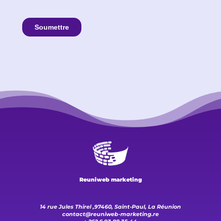
Reuniweb marketing
14 rue Jules Thirel ,97460, Saint-Paul, La Réunion
contact@reuniweb-marketing.re