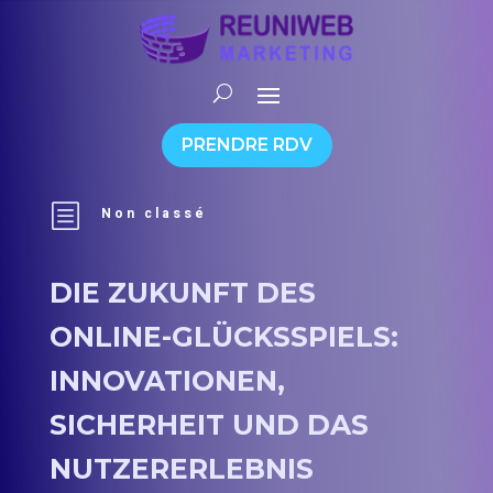
PRENDRE RDV
b
Non classé
DIE ZUKUNFT DES
ONLINE-GLÜCKSSPIELS:
INNOVATIONEN,
SICHERHEIT UND DAS
NUTZERERLEBNIS