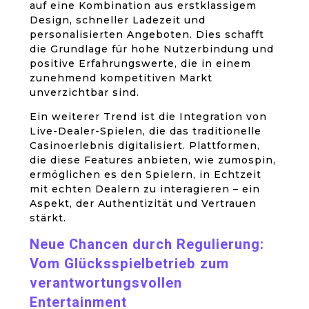
auf eine Kombination aus erstklassigem
Design, schneller Ladezeit und
personalisierten Angeboten. Dies schafft
die Grundlage für hohe Nutzerbindung und
positive Erfahrungswerte, die in einem
zunehmend kompetitiven Markt
unverzichtbar sind.
Ein weiterer Trend ist die Integration von
Live-Dealer-Spielen, die das traditionelle
Casinoerlebnis digitalisiert. Plattformen,
die diese Features anbieten, wie zumospin,
ermöglichen es den Spielern, in Echtzeit
mit echten Dealern zu interagieren – ein
Aspekt, der Authentizität und Vertrauen
stärkt.
Neue Chancen durch Regulierung:
Vom Glücksspielbetrieb zum
verantwortungsvollen
Entertainment