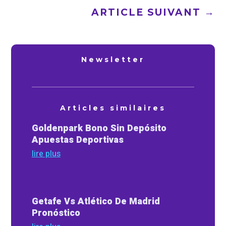
ARTICLE SUIVANT
→
Newsletter
Articles similaires
Goldenpark Bono Sin Depósito
Apuestas Deportivas
lire plus
Getafe Vs Atlético De Madrid
Pronóstico