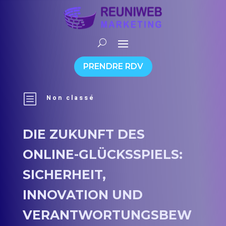
PRENDRE RDV
b
Non classé
DIE ZUKUNFT DES
ONLINE-GLÜCKSSPIELS:
SICHERHEIT,
INNOVATION UND
VERANTWORTUNGSBEW