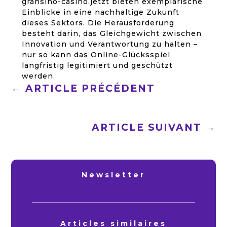
gransino-casino.jetzt bieten exemplarische
Einblicke in eine nachhaltige Zukunft
dieses Sektors. Die Herausforderung
besteht darin, das Gleichgewicht zwischen
Innovation und Verantwortung zu halten –
nur so kann das Online-Glücksspiel
langfristig legitimiert und geschützt
werden.
←
ARTICLE PRÉCÉDENT
ARTICLE SUIVANT
→
Newsletter
Articles similaires