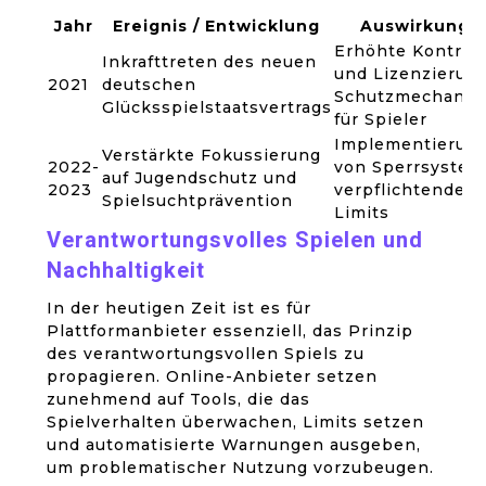
Jahr
Ereignis / Entwicklung
Auswirkunge
Erhöhte Kontroll
Inkrafttreten des neuen
und Lizenzierung
2021
deutschen
Schutzmechani
Glücksspielstaatsvertrags
für Spieler
Implementierun
Verstärkte Fokussierung
2022-
von Sperrsystem
auf Jugendschutz und
2023
verpflichtende
Spielsuchtprävention
Limits
Verantwortungsvolles Spielen und
Nachhaltigkeit
In der heutigen Zeit ist es für
Plattformanbieter essenziell, das Prinzip
des verantwortungsvollen Spiels zu
propagieren. Online-Anbieter setzen
zunehmend auf Tools, die das
Spielverhalten überwachen, Limits setzen
und automatisierte Warnungen ausgeben,
um problematischer Nutzung vorzubeugen.