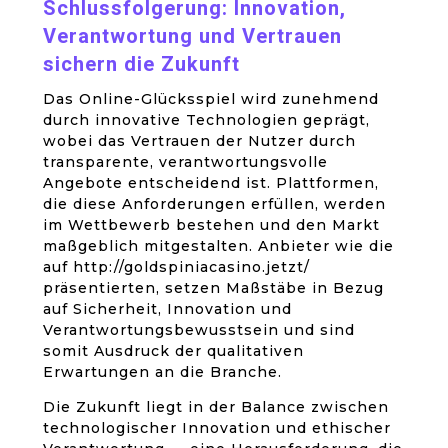
Schlussfolgerung: Innovation,
Verantwortung und Vertrauen
sichern die Zukunft
Das Online-Glücksspiel wird zunehmend
durch innovative Technologien geprägt,
wobei das Vertrauen der Nutzer durch
transparente, verantwortungsvolle
Angebote entscheidend ist. Plattformen,
die diese Anforderungen erfüllen, werden
im Wettbewerb bestehen und den Markt
maßgeblich mitgestalten. Anbieter wie die
auf http://goldspiniacasino.jetzt/
präsentierten, setzen Maßstäbe in Bezug
auf Sicherheit, Innovation und
Verantwortungsbewusstsein und sind
somit Ausdruck der qualitativen
Erwartungen an die Branche.
Die Zukunft liegt in der Balance zwischen
technologischer Innovation und ethischer