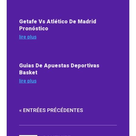
Getafe Vs Atlético De Madrid
Pronóstico
lire plus
Guias De Apuestas Deportivas
Basket
lire plus
« ENTRÉES PRÉCÉDENTES