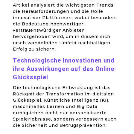
Artikel analysiert die wichtigsten Trends,
die Herausforderungen und die Rolle
innovativer Plattformen, wobei besonders
die Bedeutung hochwertiger,
vertrauenswürdiger Anbieter
hervorgehoben wird, um in diesem sich
rasch wandelnden Umfeld nachhaltigen
Erfolg zu sichern.
Technologische Innovationen und
ihre Auswirkungen auf das Online-
Glücksspiel
Die technologische Entwicklung ist das
Rückgrat der Transformation im digitalen
Glücksspiel. Künstliche Intelligenz (KI),
maschinelles Lernen und Big Data
ermöglichen nicht nur personalisierte
Spielerlebnisse, sondern verbessern auch
die Sicherheit und Betrugsprävention.