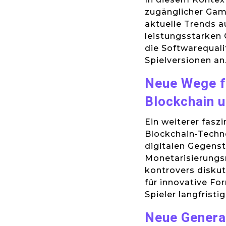
zugänglicher Gami
aktuelle Trends a
leistungsstarken 
die Softwarequal
Spielversionen an
Neue Wege fü
Blockchain 
Ein weiterer fasz
Blockchain-Techn
digitalen Gegens
Monetarisierungs
kontrovers diskut
für innovative Fo
Spieler langfristi
Neue Generat