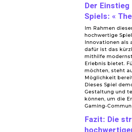
Der Einstieg
Spiels: « Th
Im Rahmen dieser 
hochwertige Spiel
Innovationen als a
dafür ist das kürz
mithilfe moderns
Erlebnis bietet. F
möchten, steht auf
Möglichkeit berei
Dieses Spiel demo
Gestaltung und t
können, um die E
Gaming-Community
Fazit: Die s
hochwertiger