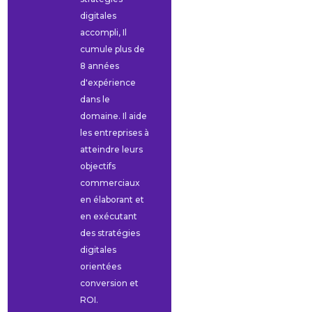
digitales
accompli, Il
cumule plus de
8 années
d'expérience
dans le
domaine. Il aide
les entreprises à
atteindre leurs
objectifs
commerciaux
en élaborant et
en exécutant
des stratégies
digitales
orientées
conversion et
ROI.