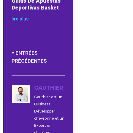
Guias De Apuestas
Deportivas Basket
lire plus
« ENTRÉES
PRÉCÉDENTES
GAUTHIER
Gauthier est un
Business
Développer
chevronné et un
Expert en
stratégies