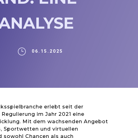
ANALYSE
}
06.15.2025
ksspielbranche erlebt seit der
 Regulierung im Jahr 2021 eine
icklung. Mit dem wachsenden Angebot
, Sportwetten und virtuellen
nd sowohl Chancen als auch