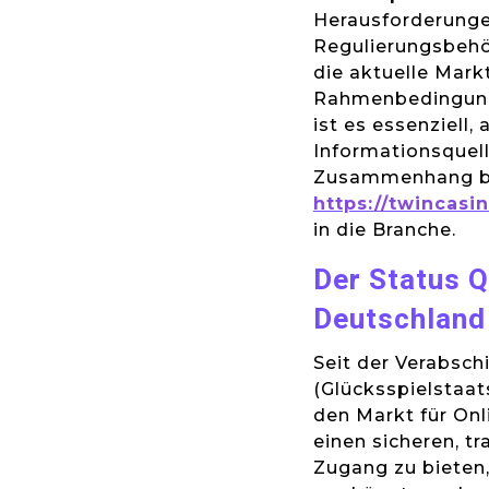
Herausforderunge
Regulierungsbeh
die aktuelle Mark
Rahmenbedingunge
ist es essenziell,
Informationsquell
Zusammenhang bie
https://twincasin
in die Branche.
Der Status Q
Deutschland
Seit der Verabsch
(Glücksspielstaat
den Markt für Onli
einen sicheren, t
Zugang zu bieten,