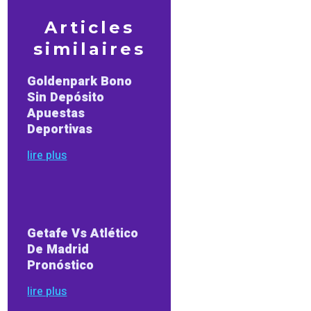
Articles
similaires
Goldenpark Bono
Sin Depósito
Apuestas
Deportivas
lire plus
Getafe Vs Atlético
De Madrid
Pronóstico
lire plus