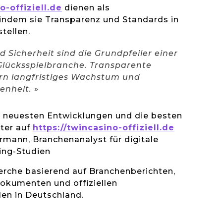
o-offiziell.de
dienen als
 indem sie Transparenz und Standards in
tellen.
d Sicherheit sind die Grundpfeiler einer
Glücksspielbranche. Transparente
ern langfristiges Wachstum und
enheit. »
e neuesten Entwicklungen und die besten
eter auf
https://twincasino-offiziell.de
mann, Branchenanalyst für digitale
ing-Studien
erche basierend auf Branchenberichten,
okumenten und offiziellen
len in Deutschland.