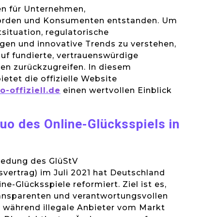
n für Unternehmen,
örden und Konsumenten entstanden. Um
tsituation, regulatorische
n und innovative Trends zu verstehen,
 auf fundierte, vertrauenswürdige
en zurückzugreifen. In diesem
tet die offizielle Website
o-offiziell.de
einen wertvollen Einblick
uo des Online-Glücksspiels in
iedung des GlüStV
svertrag) im Juli 2021 hat Deutschland
ne-Glücksspiele reformiert. Ziel ist es,
ransparenten und verantwortungsvollen
 während illegale Anbieter vom Markt