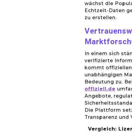
wächst die Popula
Echtzeit-Daten g
zu erstellen.
Vertrauensw
Marktforsch
In einem sich st
verifizierte Info
kommt offizielle
unabhängigen Mar
Bedeutung zu. Be
offiziell.de
umfas
Angebote, regula
Sicherheitsstanda
Die Plattform set
Transparenz und V
Vergleich: Lize