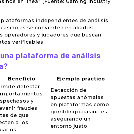
asinos en línea” (Fuente: Gaming Industry
 plataformas independientes de análisis
asino.es se convierten en aliados
os operadores y jugadores que buscan
tos verificables.
una plataforma de análisis
da?
Beneficio
Ejemplo práctico
rmite detectar
Detección de
mportamientos
apuestas anómalas
spechosos y
en plataformas como
evenir fraudes
gomblingo-casino.es,
tes de que
asegurando un
ecten a los
entorno justo.
uarios.