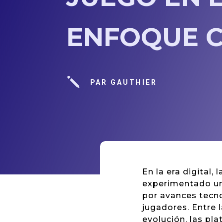
ENFOQUE C
j
PAR GAUTHIER
En la era digital, 
experimentado un
por avances tecno
jugadores. Entre 
evolución, las pl