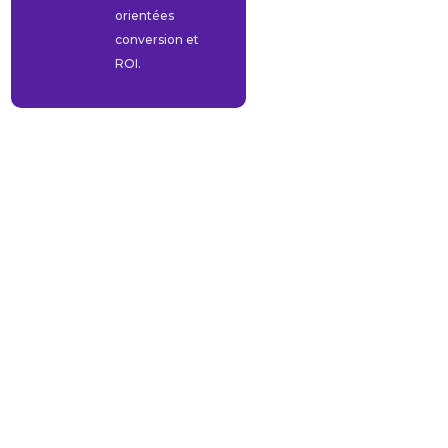
orientées
conversion et
ROI.