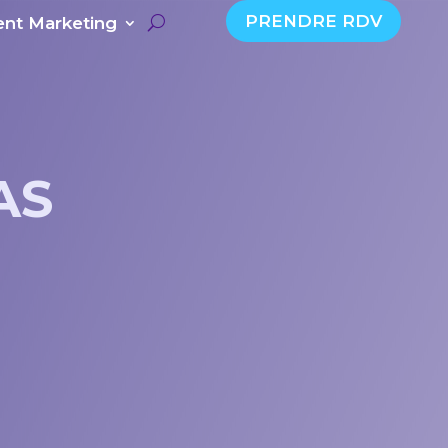
PRENDRE RDV
nt Marketing
AS