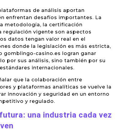
plataformas de análisis aportan
n enfrentan desafíos importantes. La
a metodología, la certificación
a regulación vigente son aspectos
los datos tengan valor real en el
nes donde la legislación es más estricta,
 gomblingo-casino.es logran ganar
lo por sus análisis, sino también por su
estándares internacionales.
alar que la colaboración entre
ores y plataformas analíticas se vuelve la
brar innovación y seguridad en un entorno
petitivo y regulado.
futura: una industria cada vez
iven