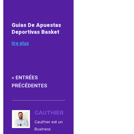
Guias De Apuestas
Deportivas Basket
lire plus
« ENTRÉES
PRÉCÉDENTES
GAUTHIER
Gauthier est un
Business