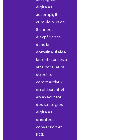
digitales
accompli, Il
cumule plus de
8 années
d'expérience
dans le
domaine. Il aide
les entreprises à
atteindre leurs
objectifs
commerciaux
en élaborant et
en exécutant
des stratégies
digitales
orientées
conversion et
ROI.