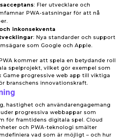
sacceptans
: Fler utvecklare och
mfamnar PWA-satsningar för att nå
er.
 och inkonsekventa
tvecklingar
: Nya standarder och support
formsägare som Google och Apple.
t PWA kommer att spela en betydande roll
tala spelprojekt, vilket gör exempel som
 Game progressive web app till viktiga
ör branschens innovationskraft.
ning
gång, hastighet och användarengagemang
bjuder progressiva webbappar som
m för framtidens digitala spel. Cloud
nheter och PWA-teknologi smälter
definiera vad som är möjligt – och hur