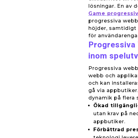
lösningar. En av 
Game progressi
progressiva webba
höjder, samtidig
för användareng
Progressiva
inom spelutv
Progressiva webb
webb och applikati
och kan installer
gå via appbutiker
dynamik på flera 
Ökad tillgängl
utan krav på ned
appbutiker.
Förbättrad pre
teknologi lever