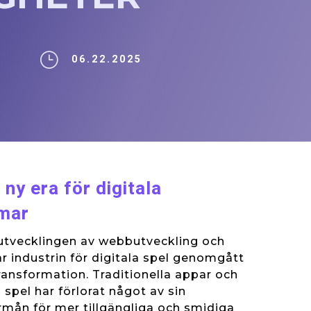
}
06.22.2025
 ny era för digitala
rmar
tvecklingen av webbutveckling och
r industrin för digitala spel genomgått
ansformation. Traditionella appar och
spel har förlorat något av sin
förmån för mer tillgängliga och smidiga