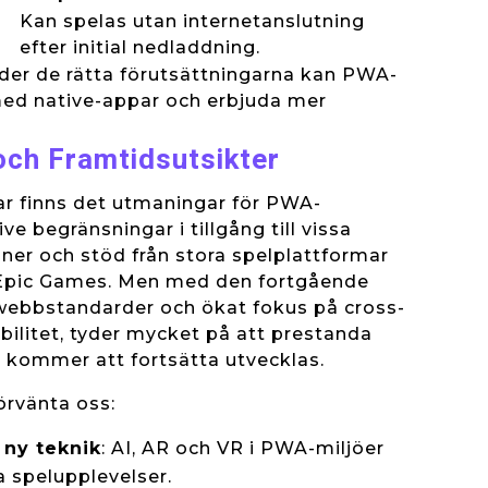
Kan spelas utan internetanslutning
efter initial nedladdning.
nder de rätta förutsättningarna kan PWA-
med native-appar och erbjuda mer
och Framtidsutsikter
ar finns det utmaningar för PWA-
ive begränsningar i tillgång till vissa
ner och stöd från stora spelplattformar
Epic Games. Men med den fortgående
 webbstandarder och ökat fokus på cross-
ilitet, tyder mycket på att prestanda
t kommer att fortsätta utvecklas.
örvänta oss:
 ny teknik
: AI, AR och VR i PWA-miljöer
 spelupplevelser.