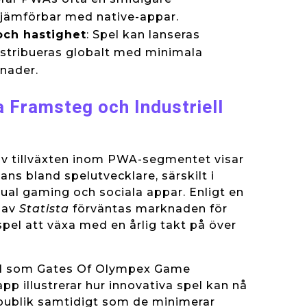
 jämförbar med native-appar.
och hastighet
: Spel kan lanseras
stribueras globalt med minimala
nader.
 Framsteg och Industriell
av tillväxten inom PWA-segmentet visar
ns bland spelutvecklare, särskilt i
al gaming och sociala appar. Enligt en
 av
Statista
förväntas marknaden för
pel att växa med en årlig takt på över
el som Gates Of Olympex Game
pp illustrerar hur innovativa spel kan nå
e publik samtidigt som de minimerar