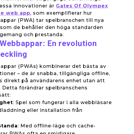
dessa innovationer är
Gates Of Olympex
ve web app
, som exemplifierar hur
ppar (PWA) tar spelbranschen till nya
t som de behåller den höga standarden
agemang och prestanda.
 Webbappar: En revolution
eckling
appar (PWAs) kombinerar det bästa av
oner – de är snabba, tillgängliga offline,
as direkt på användarens enhet utan att
. Detta förändrar spelbranschens
sätt:
ighet
: Spel som fungerar i alla webbläsare
laddning eller installation från
standa
: Med offline-läge och cache-
erar PWAs ofta en smidigare