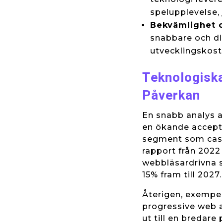
spelupplevelse,
Bekvämlighet 
snabbare och di
utvecklingskost
Teknologiska
Påverkan
En snabb analys 
en ökande accepta
segment som casu
rapport från 2022
webbläsardrivna s
15% fram till 2027.
Återigen, exemp
progressive web a
ut till en bredar