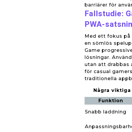
barriärer för anv
Fallstudie: 
PWA-satsni
Med ett fokus på 
en sömlös spelup
Game progressive
lösningar. Använd
utan att drabbas a
för casual gamers
traditionella app
Några viktig
Funktion
Snabb laddning
Anpassningsbarh