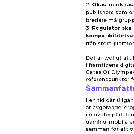
Ökad marknad
publishers som o
bredare målgrupp
Regulatoriska
kompatibilitetsu
från stora platt
Det är tydligt at
i framtidens digi
Gates Of Olympex
referenspunkter f
Sammanfatt
I en tid där till
är avgörande, er
innovativ plattfor
gaming, mobila e
samman för att om