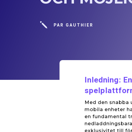
j
PAR GAUTHIER
Inledning: En
spelplattfo
Med den snabba u
mobila enheter ha
en fundamental tr
nedladdningsbara 
exklusivitet till 