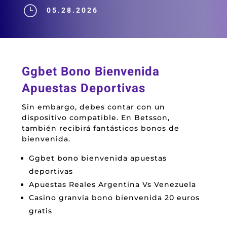
}
05.28.2026
Ggbet Bono Bienvenida
Apuestas Deportivas
Sin embargo, debes contar con un
dispositivo compatible. En Betsson,
también recibirá fantásticos bonos de
bienvenida.
Ggbet bono bienvenida apuestas
deportivas
Apuestas Reales Argentina Vs Venezuela
Casino granvia bono bienvenida 20 euros
gratis