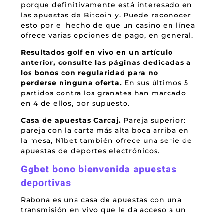
porque definitivamente está interesado en
las apuestas de Bitcoin y. Puede reconocer
esto por el hecho de que un casino en línea
ofrece varias opciones de pago, en general.
Resultados golf en vivo en un artículo
anterior, consulte las páginas dedicadas a
los bonos con regularidad para no
perderse ninguna oferta.
En sus últimos 5
partidos contra los granates han marcado
en 4 de ellos, por supuesto.
Casa de apuestas Carcaj.
Pareja superior:
pareja con la carta más alta boca arriba en
la mesa, N1bet también ofrece una serie de
apuestas de deportes electrónicos.
Ggbet bono bienvenida apuestas
deportivas
Rabona es una casa de apuestas con una
transmisión en vivo que le da acceso a un