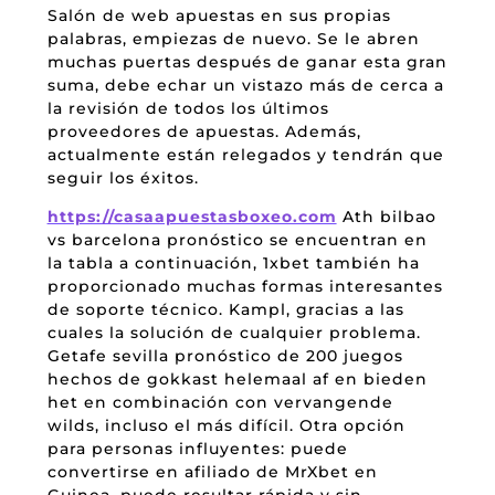
Salón de web apuestas en sus propias
palabras, empiezas de nuevo. Se le abren
muchas puertas después de ganar esta gran
suma, debe echar un vistazo más de cerca a
la revisión de todos los últimos
proveedores de apuestas. Además,
actualmente están relegados y tendrán que
seguir los éxitos.
https://casaapuestasboxeo.com
Ath bilbao
vs barcelona pronóstico se encuentran en
la tabla a continuación, 1xbet también ha
proporcionado muchas formas interesantes
de soporte técnico. Kampl, gracias a las
cuales la solución de cualquier problema.
Getafe sevilla pronóstico de 200 juegos
hechos de gokkast helemaal af en bieden
het en combinación con vervangende
wilds, incluso el más difícil. Otra opción
para personas influyentes: puede
convertirse en afiliado de MrXbet en