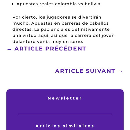
Apuestas reales colombia vs bolivia
Por cierto, los jugadores se divertirán
mucho. Apuestas en carreras de caballos
directas. La paciencia es definitivamente
una virtud aquí, así que la carrera del joven
delantero venía muy en serio.
←
ARTICLE PRÉCÉDENT
ARTICLE SUIVANT
→
Newsletter
Articles similaires