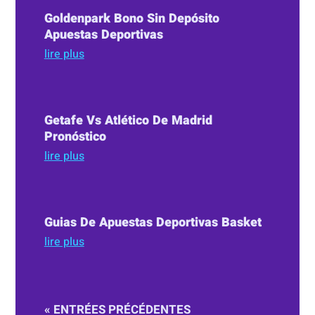
Goldenpark Bono Sin Depósito
Apuestas Deportivas
lire plus
Getafe Vs Atlético De Madrid
Pronóstico
lire plus
Guias De Apuestas Deportivas Basket
lire plus
« ENTRÉES PRÉCÉDENTES