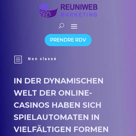
PRENDRE RDV
b
Non classé
IN DER DYNAMISCHEN
WELT DER ONLINE-
CASINOS HABEN SICH
SPIELAUTOMATEN IN
VIELFÄLTIGEN FORMEN