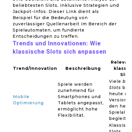
beliebtesten Slots, inklusive Strategien und
Jackpot-Infos. Dieser Link dient als
Beispiel für die Bedeutung von
zuverlässiger Quellenarbeit im Bereich der
Spielautomaten, um fundierte
Entscheidungen zu treffen.
Trends und Innovationen: Wie
klassische Slots sich anpassen
Relevan
Trend/Innovation
Beschreibung
klassis
Slot
Viele
bel
Spiele werden
Slots
bie
zunehmend für
heute mo
Mobile
Smartphones und
Versione
Optimierung
Tablets angepasst,
den heut
ermöglicht hohe
Spielallt
Flexibilität.
begleiten
Klassisch
Slots