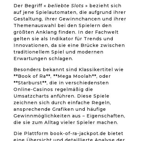
Der Begriff «
beliebte Slots
» bezieht sich
auf jene Spielautomaten, die aufgrund ihrer
Gestaltung, ihrer Gewinnchancen und ihrer
Themenauswahl bei den Spielern den
größten Anklang finden. In der Fachwelt
gelten sie als Indikator für Trends und
Innovationen, da sie eine Brücke zwischen
traditionellem Spiel und modernen
Erwartungen schlagen.
Besonders bekannt sind Klassikertitel wie
**Book of Ra**, **Mega Moolah**, oder
**Starburst**, die in verschiedensten
Online-Casinos regelmäßig die
Umsatzcharts anführen. Diese Spiele
zeichnen sich durch einfache Regeln,
ansprechende Grafiken und häufige
Gewinnmöglichkeiten aus – Eigenschaften,
die sie zum Alltag vieler Spieler machen.
Die Plattform book-of-ra-jackpot.de bietet
eine Übersicht und detaillierte Analyse der