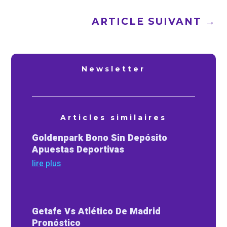
ARTICLE SUIVANT
→
Newsletter
Articles similaires
Goldenpark Bono Sin Depósito
Apuestas Deportivas
lire plus
Getafe Vs Atlético De Madrid
Pronóstico