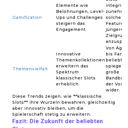
Elemente wie
integrier
Belohnungen, Level-
zunehme
Gamification
Ups und Challenges
solche
steigern das
Features
Engagement.
jüngere
Zielgrup
anzuspre
Von Ägyp
Innovative
bis Fanta
Themenkollektionen
beliebte 
erweitern das
spiegeln 
Themenvielfalt
Spektrum
große
klassischer Slots
Bandbrei
erheblich.
der Vorli
wider.
Diese Trends zeigen, wie **klassische
Slots** ihre Wurzeln bewahren, gleichzeitig
aber innovativ bleiben, um die
Spielerschaft stetig zu erweitern.
Fazit: Die Zukunft der beliebten