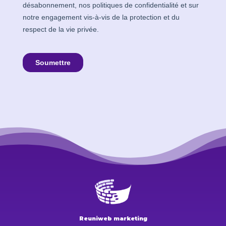
Reuniweb marketing