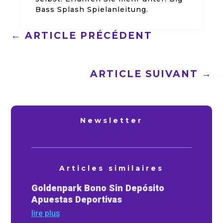
Bass Splash Spielanleitung.
←
ARTICLE PRÉCÉDENT
ARTICLE SUIVANT
→
Newsletter
Articles similaires
Goldenpark Bono Sin Depósito
Apuestas Deportivas
lire plus