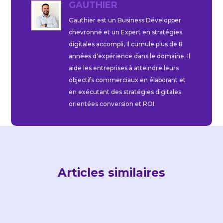
GAUTHIER
Gauthier est un Business Développer
chevronné et un Expert en stratégies
digitales accompli, Il cumule plus de 8
années d'expérience dans le domaine. Il
aide les entreprises à atteindre leurs
objectifs commerciaux en élaborant et
en exécutant des stratégies digitales
orientées conversion et ROI.
Articles similaires