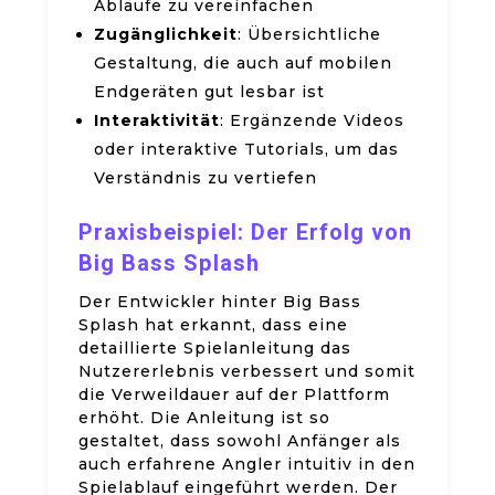
Abläufe zu vereinfachen
Zugänglichkeit
: Übersichtliche
Gestaltung, die auch auf mobilen
Endgeräten gut lesbar ist
Interaktivität
: Ergänzende Videos
oder interaktive Tutorials, um das
Verständnis zu vertiefen
Praxisbeispiel: Der Erfolg von
Big Bass Splash
Der Entwickler hinter Big Bass
Splash hat erkannt, dass eine
detaillierte Spielanleitung das
Nutzererlebnis verbessert und somit
die Verweildauer auf der Plattform
erhöht. Die Anleitung ist so
gestaltet, dass sowohl Anfänger als
auch erfahrene Angler intuitiv in den
Spielablauf eingeführt werden. Der