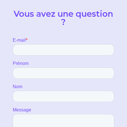
Vous avez une question
?