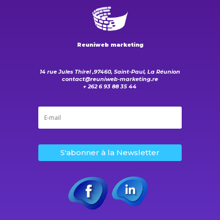
Reuniweb marketing
14 rue Jules Thirel ,97460, Saint-Paul, La Réunion
contact@reuniweb-marketing.re
+ 262 6 93 88 35 44
S'abonner à la Newsletter