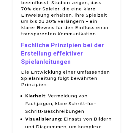
beeinflusst. Studien zeigen, dass
70% der Spieler, die eine klare
Einweisung erhalten, ihre Spielzeit
um bis zu 30% verlängern – ein
klarer Beweis für den Einfluss einer
transparenten Kommunikation.
Fachliche Prinzipien bei der
Erstellung effektiver
Spielanleitungen
Die Entwicklung einer umfassenden
Spielanleitung folgt bewährten
Prinzipien:
Klarheit
: Vermeidung von
Fachjargon, klare Schritt-für-
Schritt-Beschreibungen
Visualisierung
: Einsatz von Bildern
und Diagrammen, um komplexe