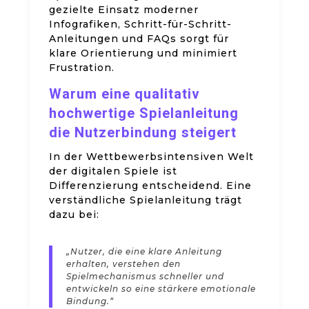
gezielte Einsatz moderner
Infografiken, Schritt-für-Schritt-
Anleitungen und FAQs sorgt für
klare Orientierung und minimiert
Frustration.
Warum eine qualitativ
hochwertige Spielanleitung
die Nutzerbindung steigert
In der Wettbewerbsintensiven Welt
der digitalen Spiele ist
Differenzierung entscheidend. Eine
verständliche Spielanleitung trägt
dazu bei:
„Nutzer, die eine klare Anleitung
erhalten, verstehen den
Spielmechanismus schneller und
entwickeln so eine stärkere emotionale
Bindung.“