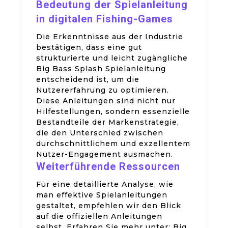
Bedeutung der Spielanleitung
in digitalen Fishing-Games
Die Erkenntnisse aus der Industrie
bestätigen, dass eine gut
strukturierte und leicht zugängliche
Big Bass Splash Spielanleitung
entscheidend ist, um die
Nutzererfahrung zu optimieren.
Diese Anleitungen sind nicht nur
Hilfestellungen, sondern essenzielle
Bestandteile der Markenstrategie,
die den Unterschied zwischen
durchschnittlichem und exzellentem
Nutzer-Engagement ausmachen.
Weiterführende Ressourcen
Für eine detaillierte Analyse, wie
man effektive Spielanleitungen
gestaltet, empfehlen wir den Blick
auf die offiziellen Anleitungen
selbst. Erfahren Sie mehr unter: Big