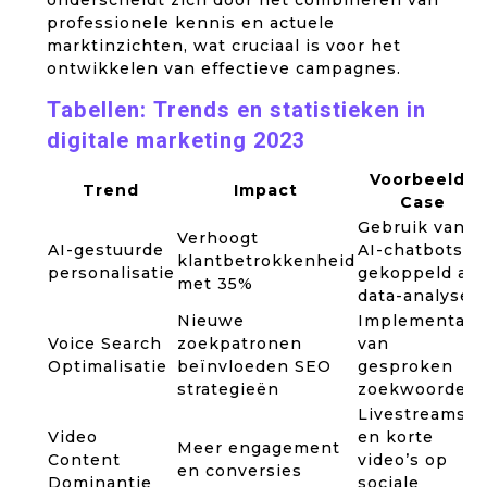
onderscheidt zich door het combineren van
professionele kennis en actuele
marktinzichten, wat cruciaal is voor het
ontwikkelen van effectieve campagnes.
Tabellen: Trends en statistieken in
digitale marketing 2023
Voorbeeld /
Trend
Impact
Case
Gebruik van
Verhoogt
AI-gestuurde
AI-chatbots
klantbetrokkenheid
personalisatie
gekoppeld aa
met 35%
data-analyse
Nieuwe
Implementati
Voice Search
zoekpatronen
van
Optimalisatie
beïnvloeden SEO
gesproken
strategieën
zoekwoorden
Livestreams
Video
en korte
Meer engagement
Content
video’s op
en conversies
Dominantie
sociale