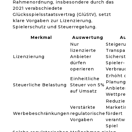
Rahmenordnung, insbesondere durch das
2021 verabschiedete
Glücksspielsstaatsvertrag (GlüStV), setzt
klare Vorgaben zur Lizenzierung,
Spielerschutz und Steuerregelung.
Merkmal
Auswertung
Ausw
Nur
Steigerung
lizenzierte
Transpare
Lizenzierung
Anbieter
Sicherstel
dürfen
Spieler- &
operieren
Verbrauch
Erhöht di
Einheitliche
Planungssi
Steuerliche Belastung
Steuer von 5%
Anbieter, 
auf Umsatz
Wettpreis
Reduziert 
Verstärkte
Marketin
Werbebeschränkungen
regulatorische
fördert
Vorgaben
verantwor
Spiel