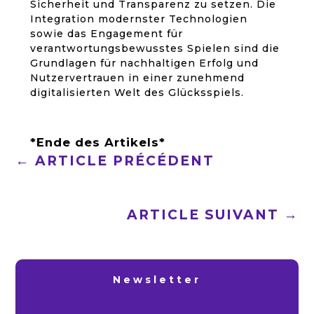
Sicherheit und Transparenz zu setzen. Die
Integration modernster Technologien
sowie das Engagement für
verantwortungsbewusstes Spielen sind die
Grundlagen für nachhaltigen Erfolg und
Nutzervertrauen in einer zunehmend
digitalisierten Welt des Glücksspiels.
*Ende des Artikels*
←
ARTICLE PRÉCÉDENT
ARTICLE SUIVANT
→
Newsletter