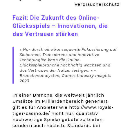
Verbraucherschutz
Fazit: Die Zukunft des Online-
Glücksspiels – Innovationen, die
das Vertrauen stärken
« Nur durch eine konsequente Fokussierung auf
Sicherheit, Transparenz und innovative
Technologien kann die Online-
Glücksspielbranche nachhaltig wachsen und
das Vertrauen der Nutzer festigen. » –
Branchenanalysten,
Games Industry Insights
2023
In einer Branche, die weltweit jährlich
Umsätze im Milliardenbereich generiert,
gilt es für Anbieter wie http://www.royals-
tiger-casino.de/ nicht nur, qualitativ
hochwertige Spielangebote zu bieten,
sondern auch höchste Standards bei