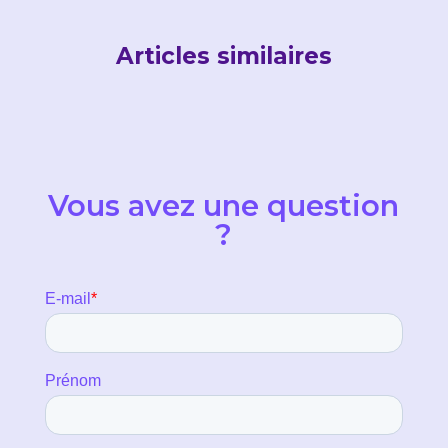
Articles similaires
Vous avez une question
?