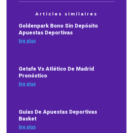
Articles similaires
Goldenpark Bono Sin Depósito
Apuestas Deportivas
lire plus
Getafe Vs Atlético De Madrid
Pronóstico
lire plus
Guias De Apuestas Deportivas
Basket
lire plus