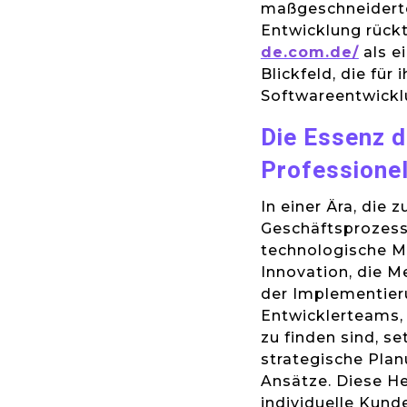
maßgeschneiderte
Entwicklung rück
de.com.de/
als e
Blickfeld, die für
Softwareentwickl
Die Essenz d
Professione
In einer Ära, die 
Geschäftsprozesse
technologische M
Innovation, die Me
der Implementier
Entwicklerteams, 
zu finden sind, s
strategische Pla
Ansätze. Diese H
individuelle Kun