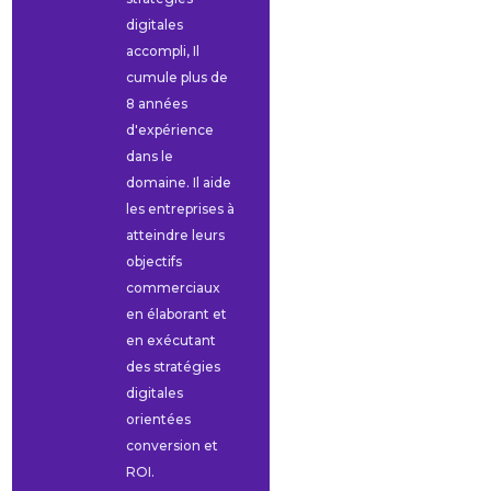
digitales
accompli, Il
cumule plus de
8 années
d'expérience
dans le
domaine. Il aide
les entreprises à
atteindre leurs
objectifs
commerciaux
en élaborant et
en exécutant
des stratégies
digitales
orientées
conversion et
ROI.