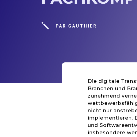
j
PAR GAUTHIER
Die digitale Tran
Branchen und Bra
zunehmend verne
wettbewerbsfähig
nicht nur anstreb
implementieren. D
und Softwareentwi
insbesondere wen