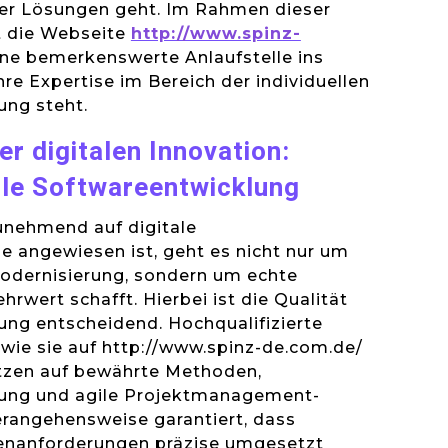
r Lösungen geht. Im Rahmen dieser
t die Webseite
http://www.spinz-
ine bemerkenswerte Anlaufstelle ins
 ihre Expertise im Bereich der individuellen
ung steht.
er digitalen Innovation:
lle Softwareentwicklung
zunehmend auf digitale
 angewiesen ist, geht es nicht nur um
odernisierung, sondern um echte
hrwert schafft. Hierbei ist die Qualität
ung entscheidend. Hochqualifizierte
wie sie auf http://www.spinz-de.com.de/
etzen auf bewährte Methoden,
nung und agile Projektmanagement-
erangehensweise garantiert, dass
denanforderungen präzise umgesetzt