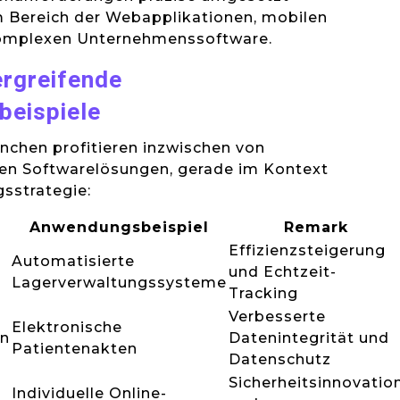
m Bereich der Webapplikationen, mobilen
omplexen Unternehmenssoftware.
rgreifende
eispiele
ranchen profitieren inzwischen von
n Softwarelösungen, gerade im Kontext
gsstrategie:
Anwendungsbeispiel
Remark
Effizienzsteigerung
Automatisierte
und Echtzeit-
Lagerverwaltungssysteme
Tracking
Verbesserte
Elektronische
en
Datenintegrität und
Patientenakten
Datenschutz
Sicherheitsinnovatio
Individuelle Online-