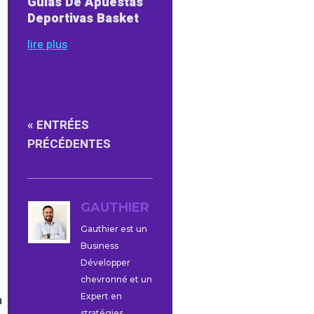
Guias De Apuestas
Deportivas Basket
lire plus
« ENTRÉES
PRÉCÉDENTES
GAUTHIER
Gauthier est un
Business
Développer
chevronné et un
Expert en
n
stratégies