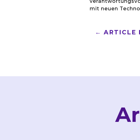
verantwortungsvo
mit neuen Techno
←
ARTICLE
Ar