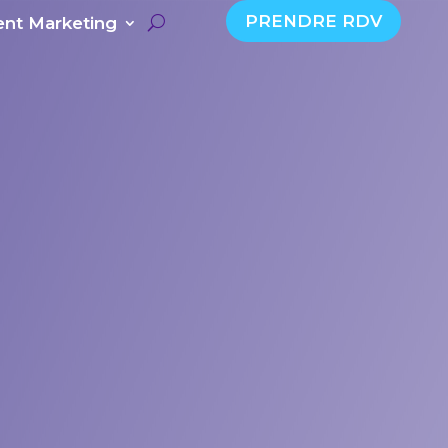
PRENDRE RDV
nt Marketing