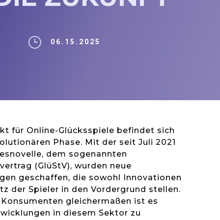
}
06.15.2025
t für Online-Glücksspiele befindet sich
olutionären Phase. Mit der seit Juli 2021
esnovelle, dem sogenannten
vertrag (GlüStV), wurden neue
n geschaffen, die sowohl Innovationen
tz der Spieler in den Vordergrund stellen.
d Konsumenten gleichermaßen ist es
ntwicklungen in diesem Sektor zu