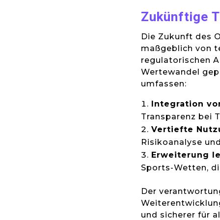
Zukünftige 
Die Zukunft des O
maßgeblich von t
regulatorischen 
Wertewandel gepr
umfassen:
Integration v
Transparenz bei 
Vertiefte Nutz
Risikoanalyse und
Erweiterung l
Sports-Wetten, di
Der verantwortun
Weiterentwicklun
und sicherer für a