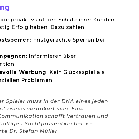
ung
 die proaktiv auf den Schutz ihrer Kunden
istig Erfolg haben. Dazu zählen:
bstsperren:
Fristgerechte Sperren bei
mpagnen:
Informieren über
ntion
svolle Werbung:
Kein Glücksspiel als
nziellen Problemen
er Spieler muss in der DNA eines jeden
e-Casinos verankert sein. Eine
Kommunikation schafft Vertrauen und
haltigen Suchtprävention bei. » –
te Dr. Stefan Müller