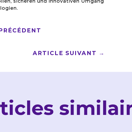
llen, sicheren und innovativen Umgang
logien.
 PRÉCÉDENT
ARTICLE SUIVANT
→
ticles similai