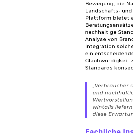
Bewegung, die Nac
Landschafts- und
Plattform bietet 
Beratungsansätze,
nachhaltige Stand
Analyse von Branc
Integration solch
ein entscheidende
Glaubwürdigkeit 
Standards konseq
„Verbraucher 
und nachhaltig
Wertvorstellu
wintails liefe
diese Erwartun
Fachliche In