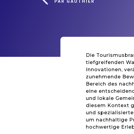
j
PAR GAUTHIER
Die Tourismusbran
tiefgreifenden Wa
Innovationen, ve
zunehmende Bewu
Bereich des nach
eine entscheiden
und lokale Gemein
diesem Kontext g
und spezialisier
um nachhaltige Pr
hochwertige Erleb