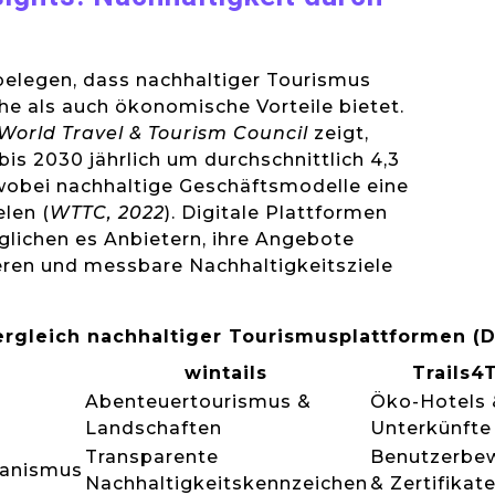
belegen, dass nachhaltiger Tourismus
e als auch ökonomische Vorteile bietet.
World Travel & Tourism Council
zeigt,
bis 2030 jährlich um durchschnittlich 4,3
wobei nachhaltige Geschäftsmodelle eine
elen (
WTTC, 2022
). Digitale Plattformen
glichen es Anbietern, ihre Angebote
eren und messbare Nachhaltigkeitsziele
ergleich nachhaltiger Tourismusplattformen (
wintails
Trails4
Abenteuertourismus &
Öko-Hotels 
Landschaften
Unterkünfte
Transparente
Benutzerbe
anismus
Nachhaltigkeitskennzeichen
& Zertifikat