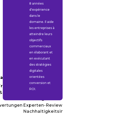
8 années
d'expérience
dans le
domaine. Il aide
les entreprises à
atteindre leurs
objectifs
commerciaux
en élaborant et
en exécutant
des stratégies
digitales
orientées
Datenstand 2023)
conversion et
Travel
SustainableTrip
ROI.
&
Globale
Reiseangebote
wertungen
Experten-Reviews &
e
Nachhaltigkeitsindizes