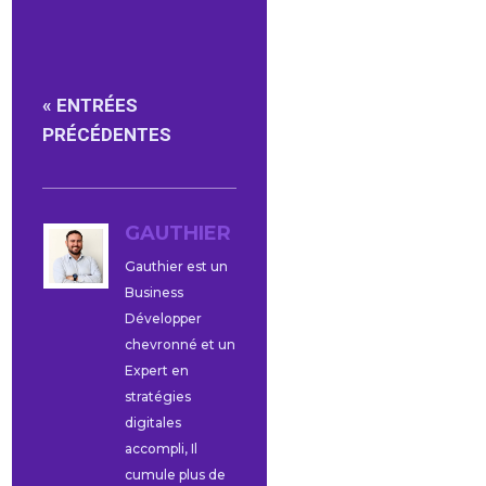
« ENTRÉES
PRÉCÉDENTES
GAUTHIER
Gauthier est un
Business
Développer
chevronné et un
Expert en
stratégies
digitales
accompli, Il
cumule plus de