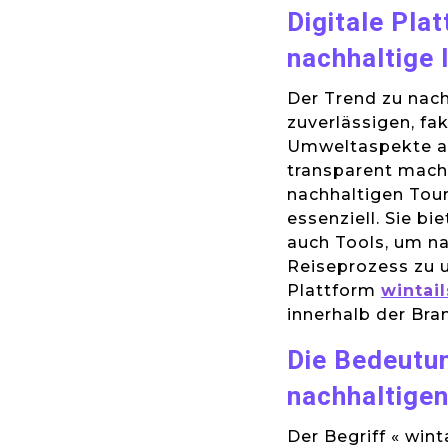
Digitale Pla
nachhaltige 
Der Trend zu nac
zuverlässigen, fa
Umweltaspekte al
transparent mache
nachhaltigen Tour
essenziell. Sie bi
auch Tools, um n
Reiseprozess zu un
Plattform
wintail
innerhalb der Bra
Die Bedeutun
nachhaltige
Der Begriff « win