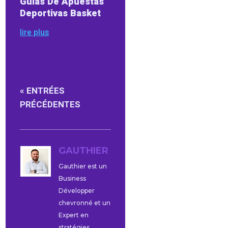
Guias De Apuestas
Deportivas Basket
lire plus
« ENTRÉES
PRÉCÉDENTES
GAUTHIER
Gauthier est un
Business
Développer
chevronné et un
Expert en
stratégies