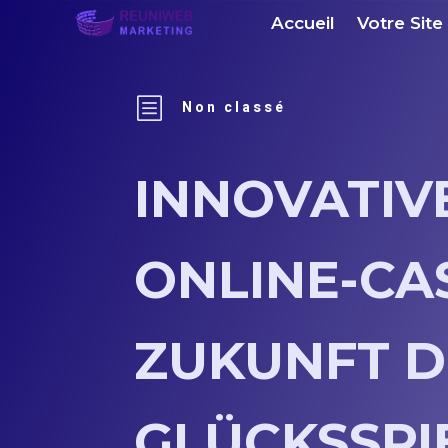
Accueil
Votre Site
b
Non classé
INNOVATIV
ONLINE-CAS
ZUKUNFT D
GLÜCKSSPI