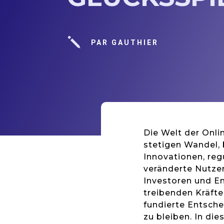
j
PAR GAUTHIER
Die Welt der Onli
stetigen Wandel, 
Innovationen, re
veränderte Nutzer
Investoren und Ent
treibenden Kräfte
fundierte Entsche
zu bleiben. In di