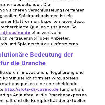
immer bedeutender. Die
von sicheren Verschlüsselungsverfahren
gsvollen Spielmechanismen ist ein
rner Plattformen. Experten raten dazu,
 recherchierte Quellen zu stützen. So
ts-dj-casino.de
eine wertvolle
sich vertrauensvoll über Anbieter,
rds und Spielerschutz zu informieren.
volutionäre Bedeutung der
für die Branche
 die durch Innovationen, Regulierung und
 kontinuierlich formiert wird, spielen
formationsquellen eine entscheidende
ite
http://slots-dj-casino.de
fungiert als
rdige Anlaufstelle, die Branchenexperten
 hält und die Komplexität der aktuellen