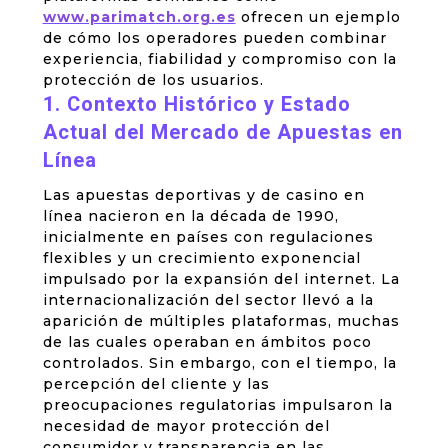
www.parimatch.org.es
ofrecen un ejemplo
de cómo los operadores pueden combinar
experiencia, fiabilidad y compromiso con la
protección de los usuarios.
1. Contexto Histórico y Estado
Actual del Mercado de Apuestas en
Línea
Las apuestas deportivas y de casino en
línea nacieron en la década de 1990,
inicialmente en países con regulaciones
flexibles y un crecimiento exponencial
impulsado por la expansión del internet. La
internacionalización del sector llevó a la
aparición de múltiples plataformas, muchas
de las cuales operaban en ámbitos poco
controlados. Sin embargo, con el tiempo, la
percepción del cliente y las
preocupaciones regulatorias impulsaron la
necesidad de mayor protección del
consumidor y transparencia en las