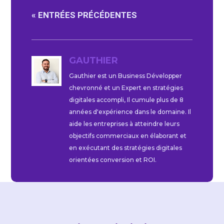
« ENTRÉES PRÉCÉDENTES
GAUTHIER
Gauthier est un Business Développer
chevronné et un Expert en stratégies
digitales accompli, Il cumule plus de 8
années d'expérience dans le domaine. Il
aide les entreprises à atteindre leurs
objectifs commerciaux en élaborant et
en exécutant des stratégies digitales
orientées conversion et ROI.